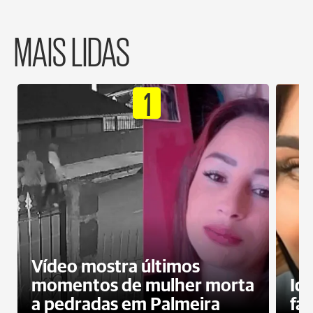
MAIS LIDAS
1
Vídeo mostra últimos
momentos de mulher morta
Id
a pedradas em Palmeira
fa