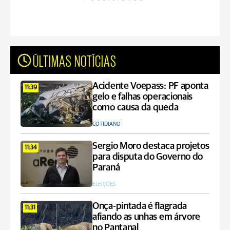
ÚLTIMAS NOTÍCIAS
Acidente Voepass: PF aponta
11:39
gelo e falhas operacionais
como causa da queda
COTIDIANO
Sergio Moro destaca projetos
11:34
para disputa do Governo do
Paraná
ELEIÇÕES
Onça-pintada é flagrada
11:31
afiando as unhas em árvore
no Pantanal