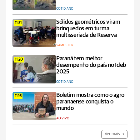
COTIDIANO
Sólidos geométricos viram
11:31
brinquedos em turma
multisseriada de Reserva
VAMOS LER
Paraná tem melhor
11:20
desempenho do país no Ideb
2025
COTIDIANO
Boletim mostra como o agro
11:16
paranaense conquista o
mundo
AO VIVO
Ver mais