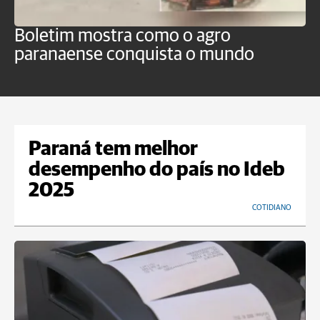
Boletim mostra como o agro
B
paranaense conquista o mundo
B
Paraná tem melhor
desempenho do país no Ideb
2025
COTIDIANO