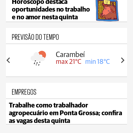
Horóscopo destaca
oportunidades no trabalho
e no amor nesta quinta
PREVISÃO DO TEMPO
Jaguariaíva
in 18°C
max 22°C
min 19°C
EMPREGOS
Trabalhe como trabalhador
agropecuário em Ponta Grossa; confira
as vagas desta quinta