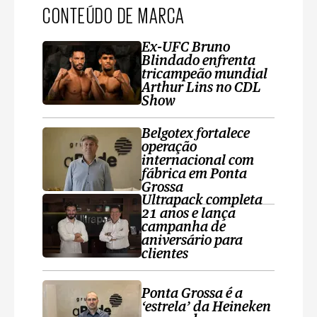
CONTEÚDO DE MARCA
Ex-UFC Bruno
Blindado enfrenta
tricampeão mundial
Arthur Lins no CDL
Show
Belgotex fortalece
operação
internacional com
fábrica em Ponta
Grossa
Ultrapack completa
21 anos e lança
campanha de
aniversário para
clientes
Ponta Grossa é a
‘estrela’ da Heineken