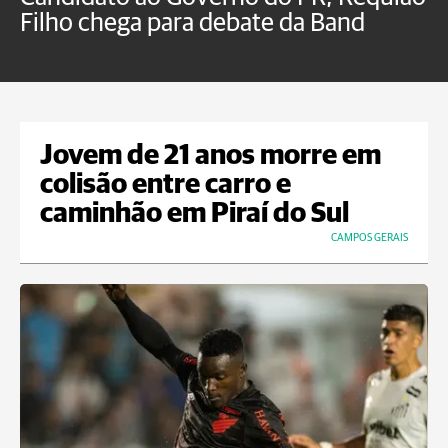
Filho chega para debate da Band
p
B
Jovem de 21 anos morre em
colisão entre carro e
caminhão em Piraí do Sul
CAMPOS GERAIS