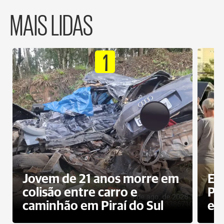
MAIS LIDAS
1
Jovem de 21 anos morre em
Ex
colisão entre carro e
Pe
caminhão em Piraí do Sul
en