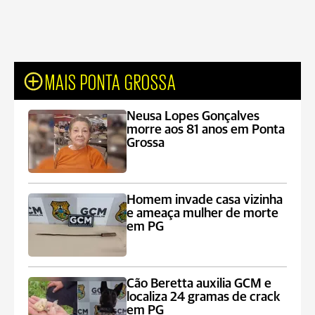
MAIS PONTA GROSSA
Neusa Lopes Gonçalves
morre aos 81 anos em Ponta
Grossa
Homem invade casa vizinha
e ameaça mulher de morte
em PG
Cão Beretta auxilia GCM e
localiza 24 gramas de crack
em PG