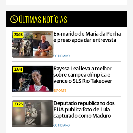
ÚLTIMAS NOTÍCIAS
Ex-marido de Maria da Penha
23:58
é preso após dar entrevista
COTIDIANO
Rayssa Leal leva a melhor
23:41
sobre campeã olímpica e
vence o SLS Rio Takeover
ESPORTE
Deputado republicano dos
23:26
EUA publica foto de Lula
capturado como Maduro
COTIDIANO