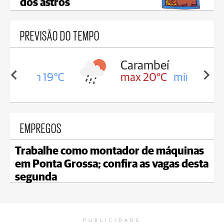
dos astros
PREVISÃO DO TEMPO
Carambeí
in 19°C
max 20°C
min 19°C
EMPREGOS
Trabalhe como montador de máquinas
em Ponta Grossa; confira as vagas desta
segunda
PUBLICIDADE