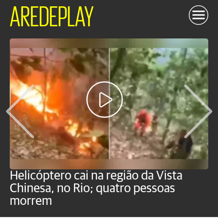
AREDEPLAY
Helicóptero cai na região da Vista
C
Chinesa, no Rio; quatro pessoas
a
morrem
o