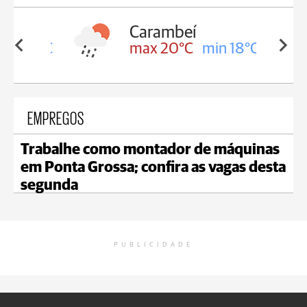
Carambeí
in 18°C
max 20°C
min 18°C
EMPREGOS
Trabalhe como montador de máquinas
em Ponta Grossa; confira as vagas desta
segunda
PUBLICIDADE