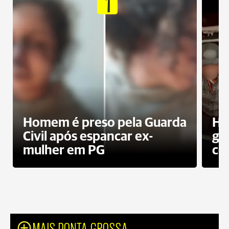
1
Homem é preso pela Guarda
Ho
Civil após espancar ex-
gr
mulher em PG
co
MAIS PONTA GROSSA