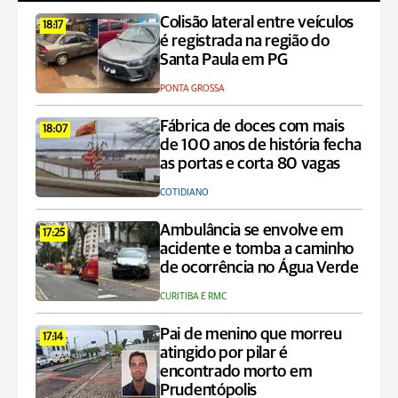
Colisão lateral entre veículos
18:17
é registrada na região do
Santa Paula em PG
PONTA GROSSA
Fábrica de doces com mais
18:07
de 100 anos de história fecha
as portas e corta 80 vagas
COTIDIANO
Ambulância se envolve em
17:25
acidente e tomba a caminho
de ocorrência no Água Verde
CURITIBA E RMC
Pai de menino que morreu
17:14
atingido por pilar é
encontrado morto em
Prudentópolis