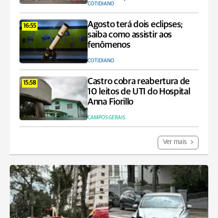
COTIDIANO
Agosto terá dois eclipses;
16:55
saiba como assistir aos
fenômenos
COTIDIANO
Castro cobra reabertura de
15:58
10 leitos de UTI do Hospital
Anna Fiorillo
CAMPOS GERAIS
Ver mais