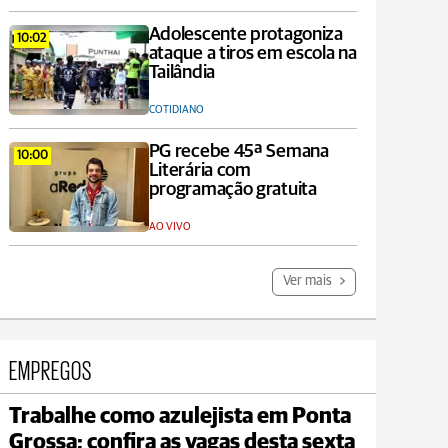
Adolescente protagoniza
10:02
ataque a tiros em escola na
Tailândia
COTIDIANO
PG recebe 45ª Semana
10:00
Literária com
programação gratuita
AO VIVO
Ver mais
EMPREGOS
Trabalhe como azulejista em Ponta
Jaguariaíva
Grossa; confira as vagas desta sexta