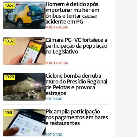
Homem é detido após
10:57
importunar mulher em
ônibus e tentar causar
acidente em PG
PONTA GROSSA
Câmara PG+VC fortalece a
10:32
participação da população
no Legislativo
PONTA GROSSA
Ciclone bomba derruba
10:20
muro do Presídio Regional
de Pelotas e provoca
estragos
COTIDIANO
Pix amplia participação
10:11
nos pagamentos em bares
e restaurantes
COTIDIANO