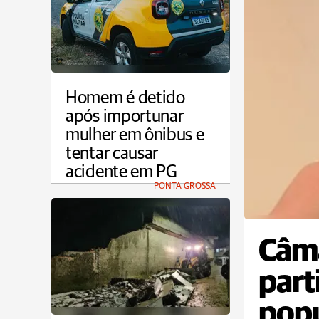
Homem é detido
após importunar
mulher em ônibus e
tentar causar
acidente em PG
PONTA GROSSA
Câma
part
popu