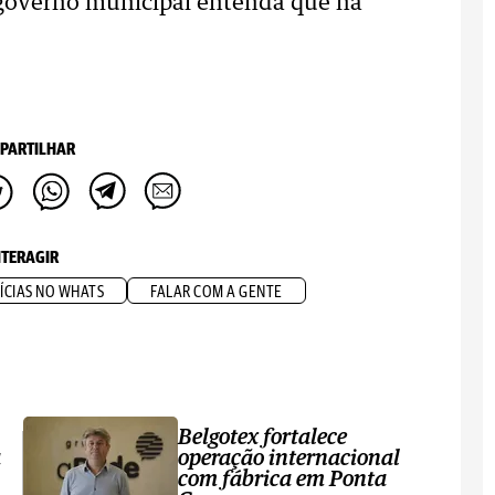
 governo municipal entenda que há
PARTILHAR
NTERAGIR
ÍCIAS NO WHATS
FALAR COM A GENTE
Belgotex fortalece
a
operação internacional
com fábrica em Ponta