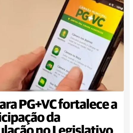
ra PG+VC fortalece a
icipação da
lação no Legislativo