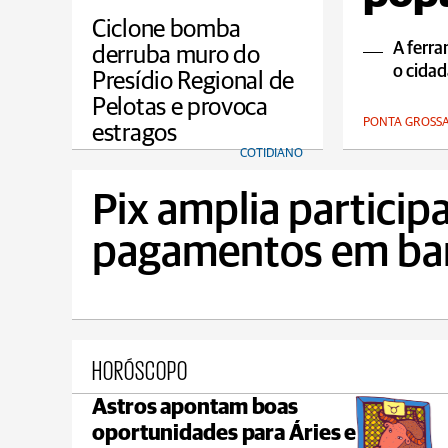
Ciclone bomba
A ferra
derruba muro do
o cida
Presídio Regional de
Pelotas e provoca
PONTA GROSS
estragos
COTIDIANO
Pix amplia particip
pagamentos em bar
HORÓSCOPO
Astros apontam boas
Castro
oportunidades para Áries e