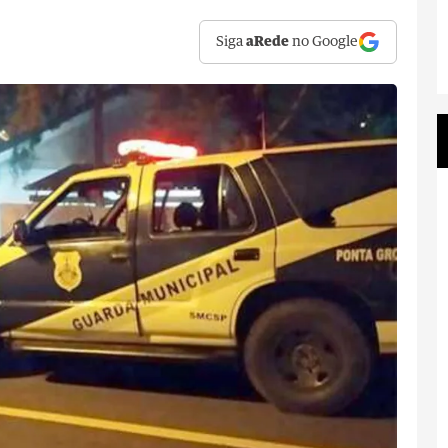
Siga
aRede
no Google