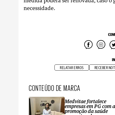
medida poderá ser renovada, caso o
necessidade.
COM
I
RELATAR ERROS
RECEBER NOT
CONTEÚDO DE MARCA
Medvitae fortalece
empresas em PG com 
promoção da saúde