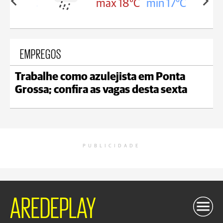
in 18°C
max 18°C
min 17°C
EMPREGOS
Trabalhe como azulejista em Ponta
Grossa; confira as vagas desta sexta
PUBLICIDADE
AREDEPLAY