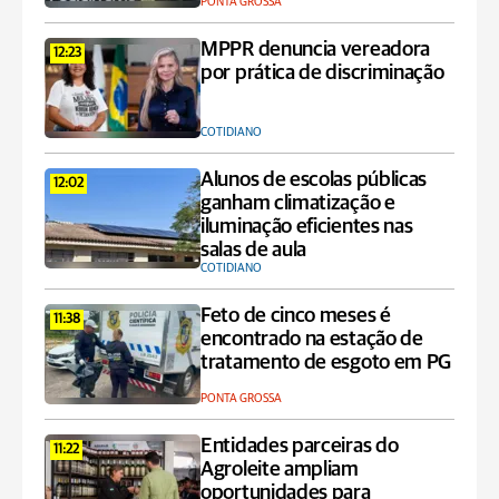
PONTA GROSSA
MPPR denuncia vereadora
12:23
por prática de discriminação
COTIDIANO
Alunos de escolas públicas
12:02
ganham climatização e
iluminação eficientes nas
salas de aula
COTIDIANO
Feto de cinco meses é
11:38
encontrado na estação de
tratamento de esgoto em PG
PONTA GROSSA
Entidades parceiras do
11:22
Agroleite ampliam
oportunidades para