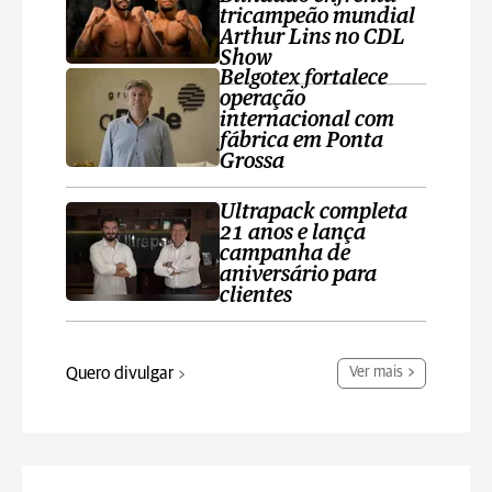
tricampeão mundial
Arthur Lins no CDL
Show
Belgotex fortalece
operação
internacional com
fábrica em Ponta
Grossa
Ultrapack completa
21 anos e lança
campanha de
aniversário para
clientes
Quero divulgar
Ver mais