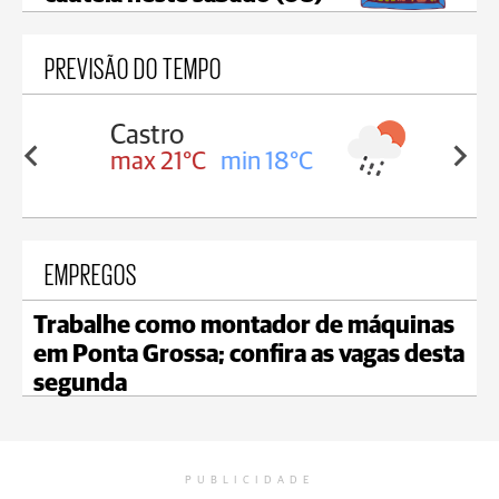
PREVISÃO DO TEMPO
Carambeí
in 18°C
max 20°C
min 18°C
EMPREGOS
Trabalhe como montador de máquinas
em Ponta Grossa; confira as vagas desta
segunda
PUBLICIDADE