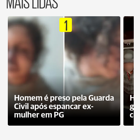
MAIS LIDAS
1
Homem é preso pela Guarda
Ho
Civil após espancar ex-
gr
mulher em PG
co