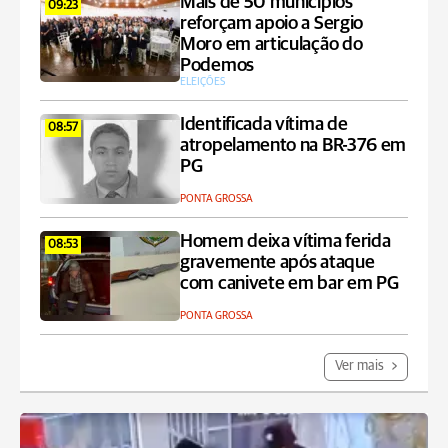
Mais de 50 municípios
09:23
reforçam apoio a Sergio
Moro em articulação do
Podemos
ELEIÇÕES
Identificada vítima de
08:57
atropelamento na BR-376 em
PG
PONTA GROSSA
Homem deixa vítima ferida
08:53
gravemente após ataque
com canivete em bar em PG
PONTA GROSSA
Ver mais