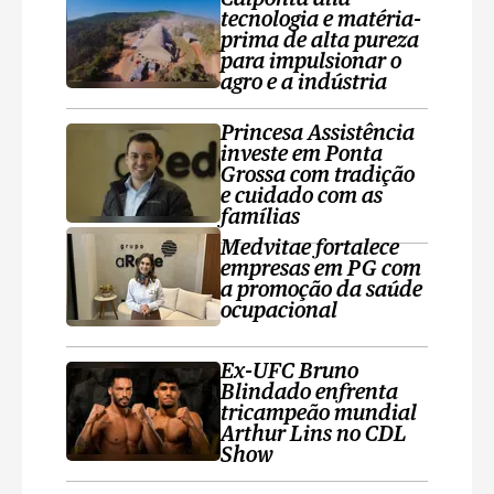
tecnologia e matéria-
prima de alta pureza
para impulsionar o
agro e a indústria
Princesa Assistência
investe em Ponta
Grossa com tradição
e cuidado com as
famílias
Medvitae fortalece
empresas em PG com
a promoção da saúde
ocupacional
Ex-UFC Bruno
Blindado enfrenta
tricampeão mundial
Arthur Lins no CDL
Show