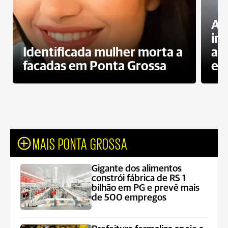
Al
in
Identificada mulher morta a
ag
facadas em Ponta Grossa
es
MAIS PONTA GROSSA
Gigante dos alimentos
constrói fábrica de RS 1
bilhão em PG e prevê mais
de 500 empregos