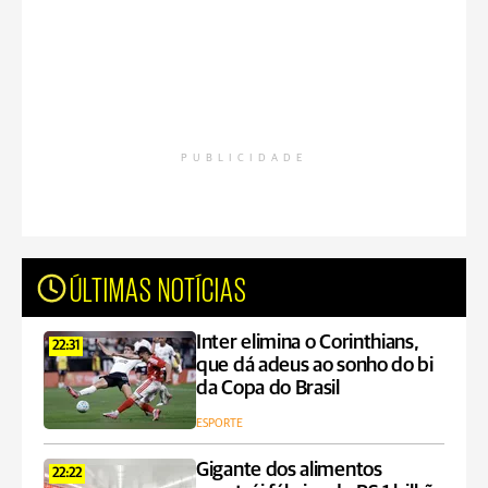
PUBLICIDADE
ÚLTIMAS NOTÍCIAS
Inter elimina o Corinthians,
22:31
que dá adeus ao sonho do bi
da Copa do Brasil
ESPORTE
Gigante dos alimentos
22:22