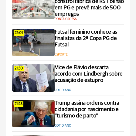
constrói fábrica de RS 1 bilhão
em PG e prevê mais de 500
empregos
PONTA GROSSA
Futsal feminino conhece as
22:07
finalistas da 2ª Copa PG de
Futsal
ESPORTE
Vice de Flávio descarta
21:50
acordo com Lindbergh sobre
acusação de estupro
COTIDIANO
Trump assina ordens contra
21:28
cidadania por nascimento e
"turismo de parto"
COTIDIANO