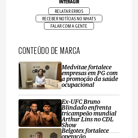
INTERAGIR
RELATAR ERROS
RECEBER NOTÍCIAS NO WHATS
FALAR COM A GENTE
CONTEÚDO DE MARCA
Medvitae fortalece
empresas em PG com
a promoção da saúde
ocupacional
Ex-UFC Bruno
Blindado enfrenta
tricampeão mundial
Arthur Lins no CDL
Show
Belgotex fortalece
operação