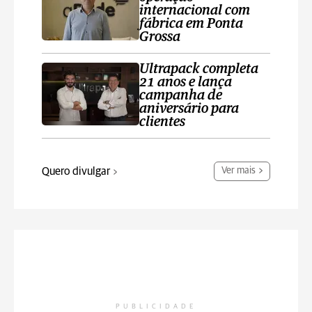
internacional com
fábrica em Ponta
Grossa
Ultrapack completa
21 anos e lança
campanha de
aniversário para
clientes
Quero divulgar
Ver mais
PUBLICIDADE