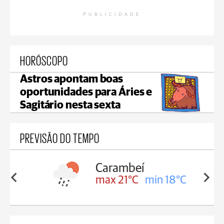
PUBLICIDADE
HORÓSCOPO
Astros apontam boas
oportunidades para Áries e
Sagitário nesta sexta
PREVISÃO DO TEMPO
Carambeí
in 18°C
max 21°C
min 18°C