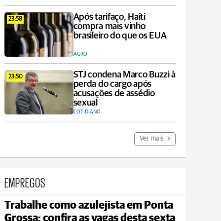
Após tarifaço, Haiti
23:58
compra mais vinho
brasileiro do que os EUA
AGRO
STJ condena Marco Buzzi à
23:50
perda do cargo após
acusações de assédio
sexual
COTIDIANO
Ver mais
EMPREGOS
Trabalhe como azulejista em Ponta
Jaguariaíva
Grossa; confira as vagas desta sexta