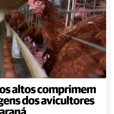
os altos comprimem
ens dos avicultores
araná