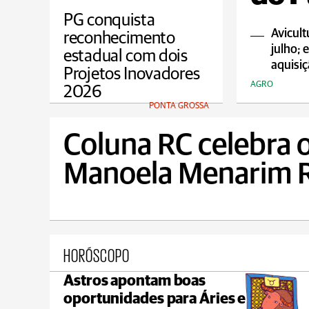
PG conquista
Avicul
reconhecimento
julho; 
estadual com dois
aquisiç
Projetos Inovadores
AGRO
2026
PONTA GROSSA
Coluna RC celebra o
Manoela Menarim 
HORÓSCOPO
Astros apontam boas
Castro
oportunidades para Áries e