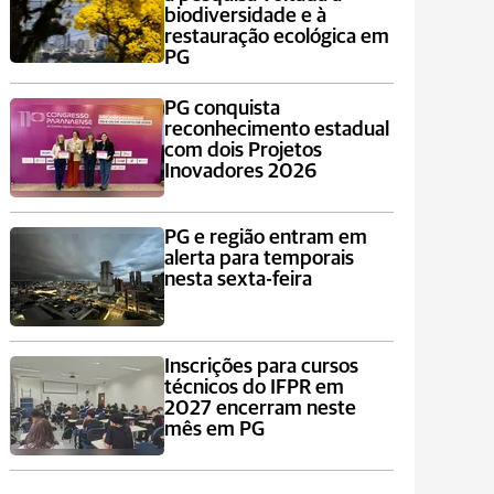
biodiversidade e à
restauração ecológica em
PG
PG conquista
reconhecimento estadual
com dois Projetos
Inovadores 2026
PG e região entram em
alerta para temporais
nesta sexta-feira
Inscrições para cursos
técnicos do IFPR em
2027 encerram neste
mês em PG