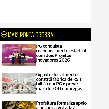
MAIS PONTA GROSSA
PG conquista
reconhecimento estadual
com dois Projetos
Inovadores 2026
Gigante dos alimentos
constrói fábrica de RS 1
bilhão em PG e prevê
mais de 500 empregos
Prefeitura formaliza apoio
a pesquisa voltada à