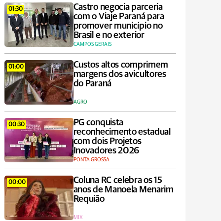
Castro negocia parceria
01:30
com o Viaje Paraná para
promover município no
Brasil e no exterior
CAMPOS GERAIS
Custos altos comprimem
01:00
margens dos avicultores
do Paraná
AGRO
PG conquista
00:30
reconhecimento estadual
com dois Projetos
Inovadores 2026
PONTA GROSSA
Coluna RC celebra os 15
00:00
anos de Manoela Menarim
Requião
MIX