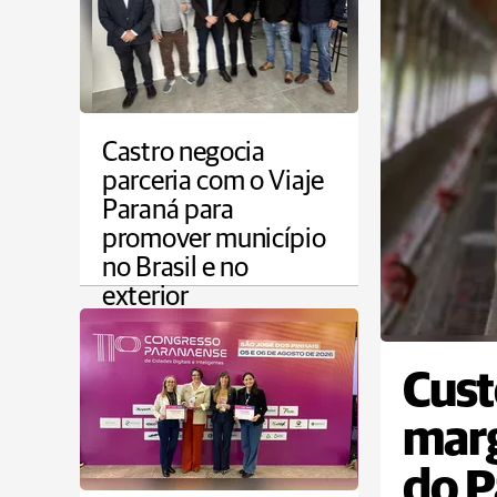
Castro negocia
parceria com o Viaje
Paraná para
promover município
no Brasil e no
exterior
CAMPOS GERAIS
Cust
marg
do P