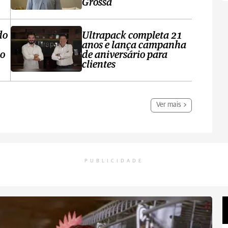
Grossa
do
Ultrapack completa 21
anos e lança campanha
no
de aniversário para
clientes
Ver mais
PUBLICIDADE