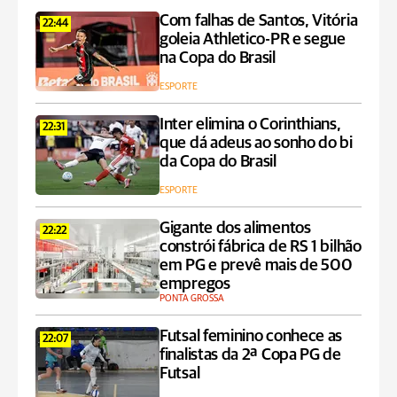
Com falhas de Santos, Vitória
22:44
goleia Athletico-PR e segue
na Copa do Brasil
ESPORTE
Inter elimina o Corinthians,
22:31
que dá adeus ao sonho do bi
da Copa do Brasil
ESPORTE
Gigante dos alimentos
22:22
constrói fábrica de RS 1 bilhão
em PG e prevê mais de 500
empregos
PONTA GROSSA
Futsal feminino conhece as
22:07
finalistas da 2ª Copa PG de
Futsal