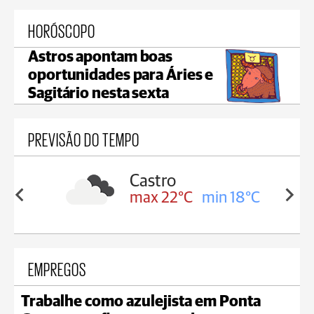
HORÓSCOPO
Astros apontam boas
oportunidades para Áries e
Sagitário nesta sexta
PREVISÃO DO TEMPO
Carambeí
in 18°C
max 21°C
min 18°C
EMPREGOS
Trabalhe como azulejista em Ponta