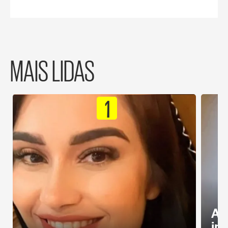
MAIS LIDAS
1
Al
in