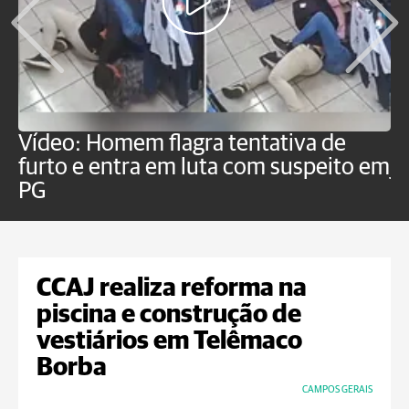
Vídeo: Homem flagra tentativa de
B
furto e entra em luta com suspeito em
j
PG
CCAJ realiza reforma na
piscina e construção de
vestiários em Telêmaco
Borba
CAMPOS GERAIS