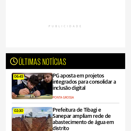
PUBLICIDADE
ÚLTIMAS NOTÍCIAS
PG aposta em projetos
06:45
integrados para consolidar a
inclusão digital
PONTA GROSSA
Prefeitura de Tibagi e
02:30
Sanepar ampliam rede de
abastecimento de água em
distrito