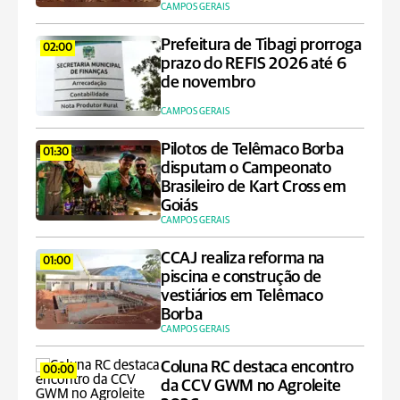
CAMPOS GERAIS
Prefeitura de Tibagi prorroga
02:00
prazo do REFIS 2026 até 6
de novembro
CAMPOS GERAIS
Pilotos de Telêmaco Borba
01:30
disputam o Campeonato
Brasileiro de Kart Cross em
Goiás
CAMPOS GERAIS
CCAJ realiza reforma na
01:00
piscina e construção de
vestiários em Telêmaco
Borba
CAMPOS GERAIS
Coluna RC destaca encontro
00:00
da CCV GWM no Agroleite