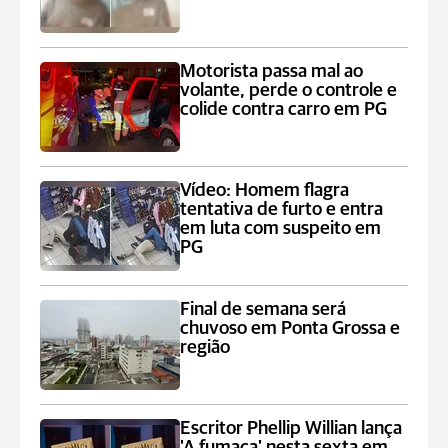
Motorista passa mal ao
volante, perde o controle e
colide contra carro em PG
Vídeo: Homem flagra
tentativa de furto e entra
em luta com suspeito em
PG
Final de semana será
chuvoso em Ponta Grossa e
região
Escritor Phellip Willian lança
'A fumaça' nesta sexta em