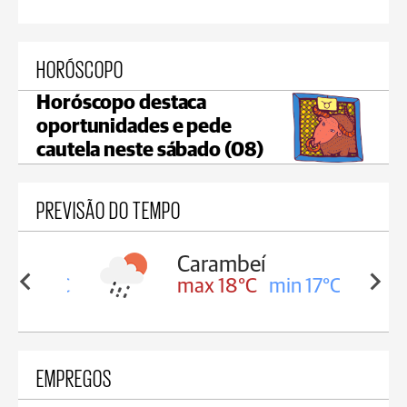
HORÓSCOPO
Horóscopo destaca
oportunidades e pede
cautela neste sábado (08)
PREVISÃO DO TEMPO
Carambeí
in 18°C
max 18°C
min 17°C
EMPREGOS