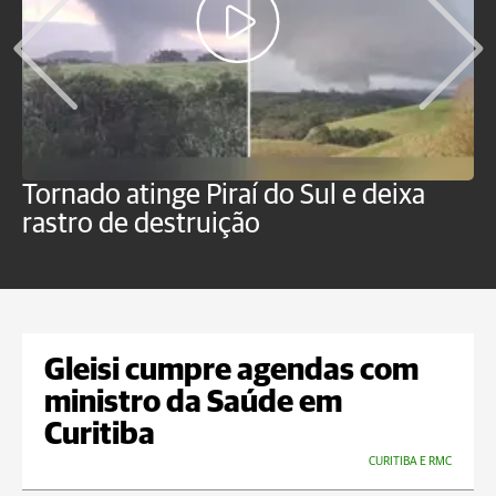
Tornado atinge Piraí do Sul e deixa
H
rastro de destruição
C
m
Gleisi cumpre agendas com
ministro da Saúde em
Curitiba
CURITIBA E RMC