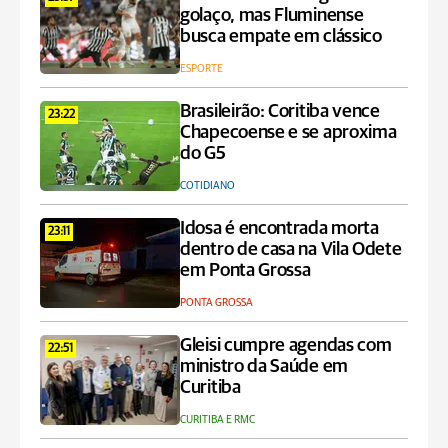
golaço, mas Fluminense
busca empate em clássico
ESPORTE
Brasileirão: Coritiba vence
23:22
Chapecoense e se aproxima
do G5
COTIDIANO
Idosa é encontrada morta
23:11
dentro de casa na Vila Odete
em Ponta Grossa
PONTA GROSSA
Gleisi cumpre agendas com
22:51
ministro da Saúde em
Curitiba
CURITIBA E RMC