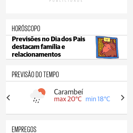
PUBLICIDADE
HORÓSCOPO
Previsões no Dia dos Pais
destacam família e
relacionamentos
PREVISÃO DO TEMPO
Carambeí
in 18°C
max 20°C
min 18°C
EMPREGOS