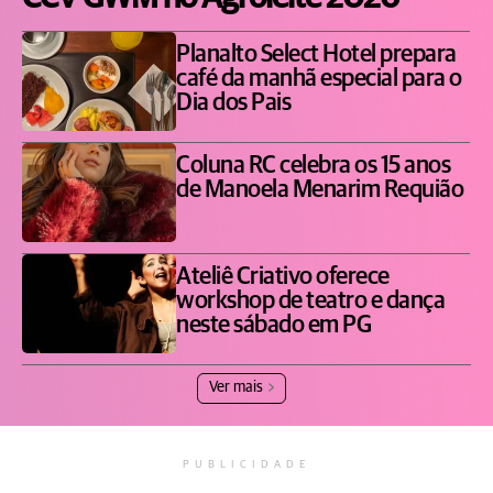
Planalto Select Hotel prepara
café da manhã especial para o
Dia dos Pais
Coluna RC celebra os 15 anos
de Manoela Menarim Requião
Ateliê Criativo oferece
workshop de teatro e dança
neste sábado em PG
Ver mais
PUBLICIDADE