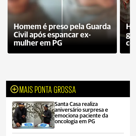
Homem é preso pela Guarda
Ho
Civil após espancar ex-
gr
mulher em PG
co
MAIS PONTA GROSSA
Santa Casa realiza
aniversário surpresa e
emociona paciente da
oncologia em PG