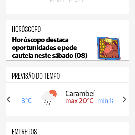
PUBLICIDADE
HORÓSCOPO
Horóscopo destaca
oportunidades e pede
cautela neste sábado (08)
PREVISÃO DO TEMPO
Carambeí
in 18°C
max 20°C
min 18°C
EMPREGOS