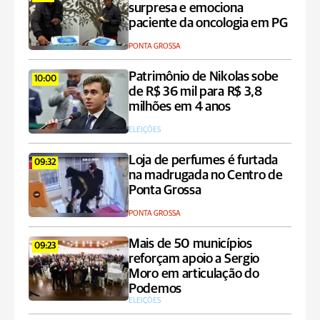
surpresa e emociona
paciente da oncologia em PG
PONTA GROSSA
Patrimônio de Nikolas sobe
10:00
de R$ 36 mil para R$ 3,8
milhões em 4 anos
ELEIÇÕES
Loja de perfumes é furtada
09:32
na madrugada no Centro de
Ponta Grossa
PONTA GROSSA
Mais de 50 municípios
09:23
reforçam apoio a Sergio
Moro em articulação do
Podemos
ELEIÇÕES