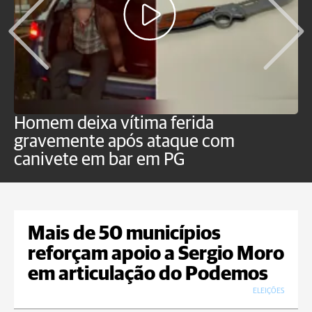
Homem deixa vítima ferida
H
gravemente após ataque com
e
canivete em bar em PG
Mais de 50 municípios
reforçam apoio a Sergio Moro
em articulação do Podemos
ELEIÇÕES