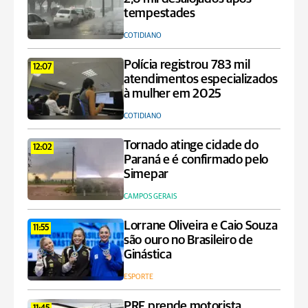
tempestades
COTIDIANO
Polícia registrou 783 mil
12:07
atendimentos especializados
à mulher em 2025
COTIDIANO
Tornado atinge cidade do
12:02
Paraná e é confirmado pelo
Simepar
CAMPOS GERAIS
Lorrane Oliveira e Caio Souza
11:55
são ouro no Brasileiro de
Ginástica
ESPORTE
PRF prende motorista