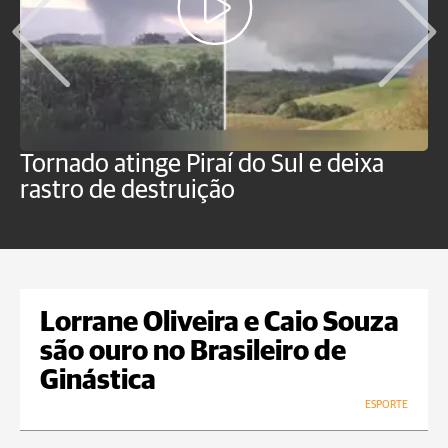
Tornado atinge Piraí do Sul e deixa
H
rastro de destruição
C
m
Lorrane Oliveira e Caio Souza
são ouro no Brasileiro de
Ginástica
ESPORTE