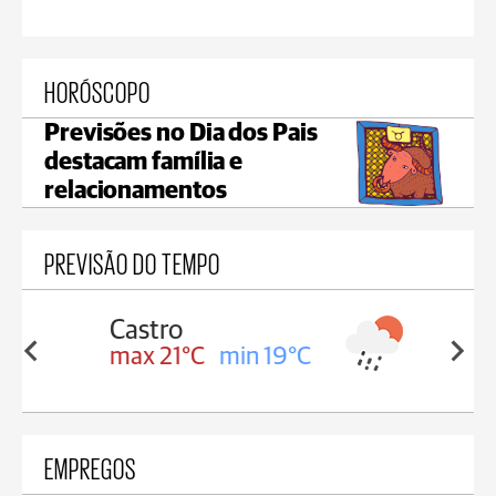
HORÓSCOPO
Previsões no Dia dos Pais
destacam família e
relacionamentos
PREVISÃO DO TEMPO
Carambeí
in 19°C
max 20°C
min 19°C
EMPREGOS