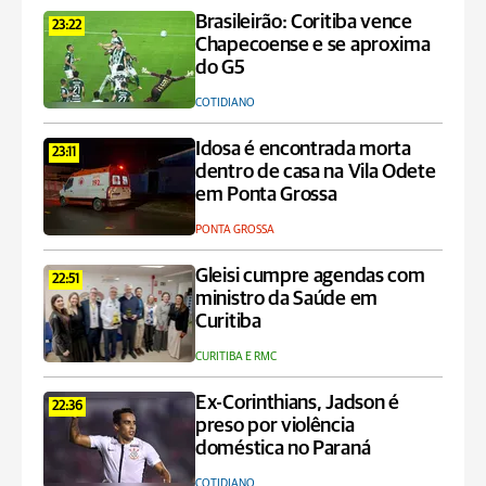
Brasileirão: Coritiba vence
23:22
Chapecoense e se aproxima
do G5
COTIDIANO
Idosa é encontrada morta
23:11
dentro de casa na Vila Odete
em Ponta Grossa
PONTA GROSSA
Gleisi cumpre agendas com
22:51
ministro da Saúde em
Curitiba
CURITIBA E RMC
Ex-Corinthians, Jadson é
22:36
preso por violência
doméstica no Paraná
COTIDIANO