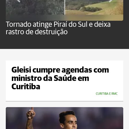
Tornado atinge Piraí do Sul e deixa
H
rastro de destruição
C
m
Gleisi cumpre agendas com
ministro da Saúde em
Curitiba
CURITIBA E RMC