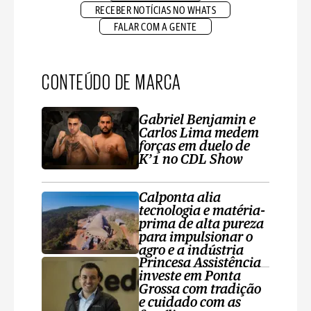
RECEBER NOTÍCIAS NO WHATS
FALAR COM A GENTE
CONTEÚDO DE MARCA
Gabriel Benjamin e
Carlos Lima medem
forças em duelo de
K’1 no CDL Show
Calponta alia
tecnologia e matéria-
prima de alta pureza
para impulsionar o
agro e a indústria
Princesa Assistência
investe em Ponta
Grossa com tradição
e cuidado com as