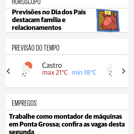
HORÓSCOPO
Previsões no Dia dos Pais
destacam família e
relacionamentos
PREVISÃO DO TEMPO
Carambeí
in 18°C
max 20°C
min 18°C
EMPREGOS
Trabalhe como montador de máquinas
em Ponta Grossa; confira as vagas desta
segunda