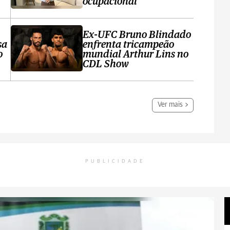
ocupacional
Ex-UFC Bruno Blindado
sa
enfrenta tricampeão
o
mundial Arthur Lins no
CDL Show
Ver mais
PUBLICIDADE