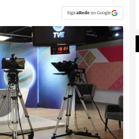
Siga
aRede
no Google