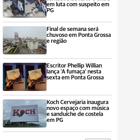
em luta com suspeito em
PG
Final de semana será
chuvoso em Ponta Grossa
e região
Escritor Phellip Willian
lança 'A fumaça' nesta
sexta em Ponta Grossa
Koch Cervejaria inaugura
novo espaço com música
e sanduíche de costela
em PG