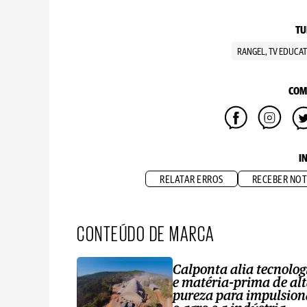
TU
RANGEL, TV EDUCAT
COM
I
RELATAR ERROS
RECEBER NOT
CONTEÚDO DE MARCA
Calponta alia tecnolog
e matéria-prima de al
pureza para impulsion