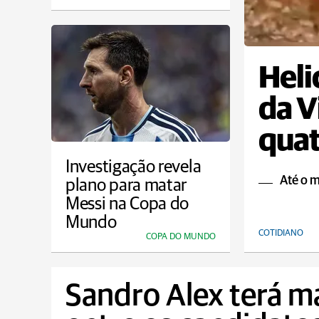
Heli
da V
qua
Investigação revela
Até o 
plano para matar
Messi na Copa do
Mundo
COTIDIANO
COPA DO MUNDO
Sandro Alex terá m