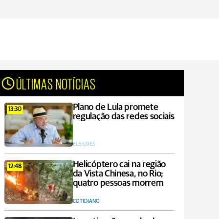
ÚLTIMAS NOTÍCIAS
Plano de Lula promete
13:30
regulação das redes sociais
ELEIÇÕES
Helicóptero cai na região
12:48
da Vista Chinesa, no Rio;
quatro pessoas morrem
COTIDIANO