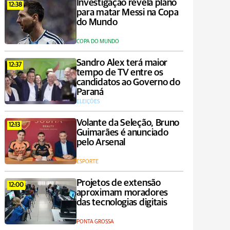
Investigação revela plano
12:38
para matar Messi na Copa
do Mundo
COPA DO MUNDO
Sandro Alex terá maior
12:37
tempo de TV entre os
candidatos ao Governo do
Paraná
ELEIÇÕES
Volante da Seleção, Bruno
12:13
Guimarães é anunciado
pelo Arsenal
ESPORTE
Projetos de extensão
12:00
aproximam moradores
das tecnologias digitais
PONTA GROSSA