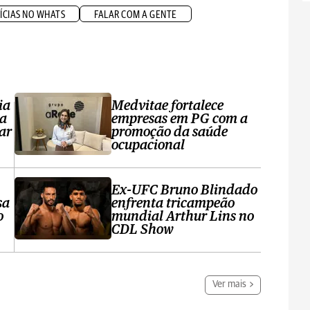
ÍCIAS NO WHATS
FALAR COM A GENTE
ia
Medvitae fortalece
ta
empresas em PG com a
ar
promoção da saúde
ocupacional
Ex-UFC Bruno Blindado
sa
enfrenta tricampeão
o
mundial Arthur Lins no
CDL Show
Ver mais