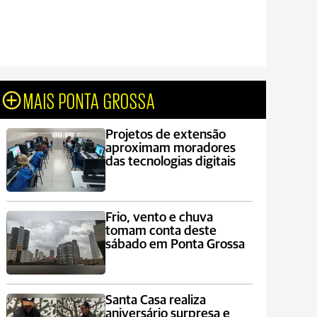
MAIS PONTA GROSSA
Projetos de extensão
aproximam moradores
das tecnologias digitais
Frio, vento e chuva
tomam conta deste
sábado em Ponta Grossa
Santa Casa realiza
aniversário surpresa e