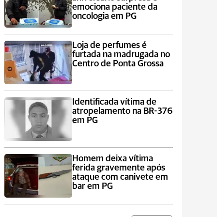
emociona paciente da
oncologia em PG
Loja de perfumes é
furtada na madrugada no
Centro de Ponta Grossa
Identificada vítima de
atropelamento na BR-376
em PG
Homem deixa vítima
ferida gravemente após
ataque com canivete em
bar em PG