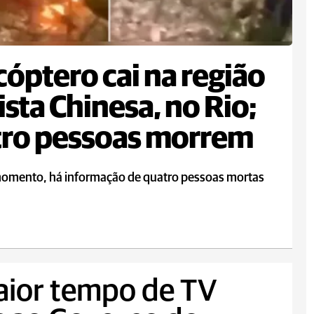
cóptero cai na região
ista Chinesa, no Rio;
tro pessoas morrem
momento, há informação de quatro pessoas mortas
aior tempo de TV