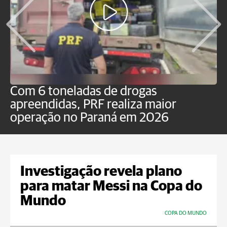
Com 6 toneladas de drogas
F
apreendidas, PRF realiza maior
p
operação no Paraná em 2026
Investigação revela plano
para matar Messi na Copa do
Mundo
COPA DO MUNDO