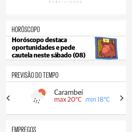
PUBLICIDADE
HORÓSCOPO
Horóscopo destaca
oportunidades e pede
cautela neste sábado (08)
PREVISÃO DO TEMPO
Carambeí
in 18°C
max 20°C
min 18°C
EMPREGOS