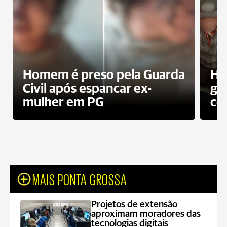
Homem é preso pela Guarda
Ho
Civil após espancar ex-
gr
mulher em PG
co
MAIS PONTA GROSSA
Projetos de extensão
aproximam moradores das
tecnologias digitais