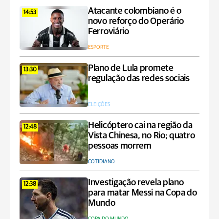
Atacante colombiano é o
14:53
novo reforço do Operário
Ferroviário
ESPORTE
Plano de Lula promete
13:30
regulação das redes sociais
ELEIÇÕES
Helicóptero cai na região da
12:48
Vista Chinesa, no Rio; quatro
pessoas morrem
COTIDIANO
Investigação revela plano
12:38
para matar Messi na Copa do
Mundo
COPA DO MUNDO