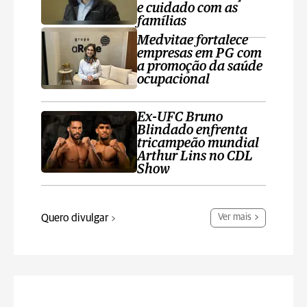
e cuidado com as
famílias
Medvitae fortalece
empresas em PG com
a promoção da saúde
ocupacional
Ex-UFC Bruno
Blindado enfrenta
tricampeão mundial
Arthur Lins no CDL
Show
Quero divulgar
Ver mais