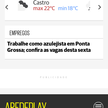
Carambeí
in 18°C
max 21°C
min 18°C
EMPREGOS
Trabalhe como azulejista em Ponta
Grossa; confira as vagas desta sexta
PUBLICIDADE
AREDEPLAY