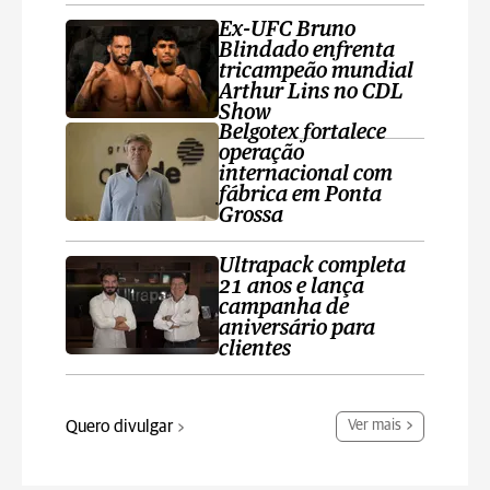
Ex-UFC Bruno
Blindado enfrenta
tricampeão mundial
Arthur Lins no CDL
Show
Belgotex fortalece
operação
internacional com
fábrica em Ponta
Grossa
Ultrapack completa
21 anos e lança
campanha de
aniversário para
clientes
Quero divulgar
Ver mais