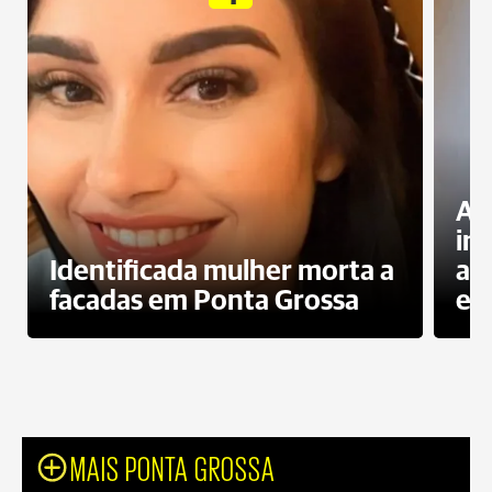
Al
in
Identificada mulher morta a
ag
facadas em Ponta Grossa
es
MAIS PONTA GROSSA