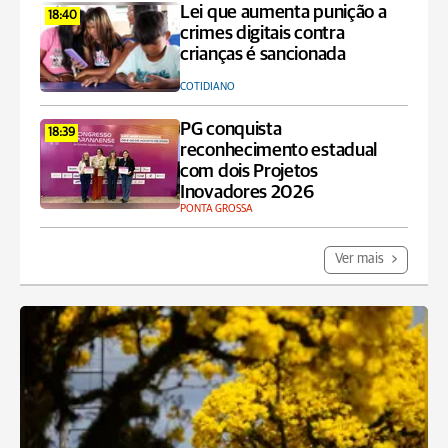
Lei que aumenta punição a
18:40
crimes digitais contra
crianças é sancionada
COTIDIANO
PG conquista
18:39
reconhecimento estadual
com dois Projetos
Inovadores 2026
PONTA GROSSA
Ver mais