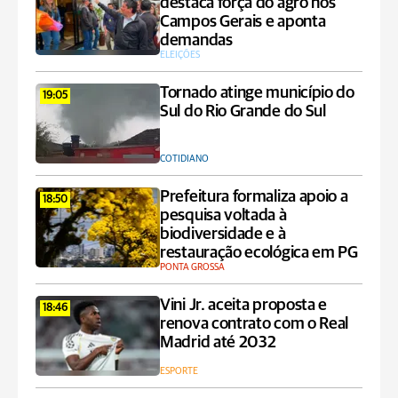
destaca força do agro nos
Campos Gerais e aponta
demandas
ELEIÇÕES
Tornado atinge município do
19:05
Sul do Rio Grande do Sul
COTIDIANO
Prefeitura formaliza apoio a
18:50
pesquisa voltada à
biodiversidade e à
restauração ecológica em PG
PONTA GROSSA
Vini Jr. aceita proposta e
18:46
renova contrato com o Real
Madrid até 2032
ESPORTE