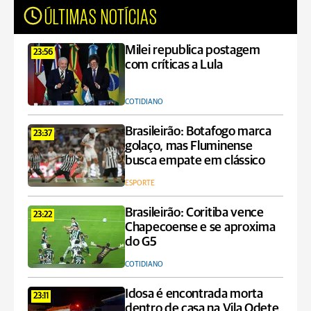
ÚLTIMAS NOTÍCIAS
Milei republica postagem
23:56
com críticas a Lula
COTIDIANO
Brasileirão: Botafogo marca
23:37
golaço, mas Fluminense
busca empate em clássico
ESPORTE
Brasileirão: Coritiba vence
23:22
Chapecoense e se aproxima
do G5
COTIDIANO
Idosa é encontrada morta
23:11
dentro de casa na Vila Odete