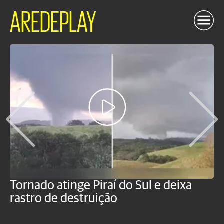
AREDEPLAY
Tornado atinge Piraí do Sul e deixa
H
rastro de destruição
C
m