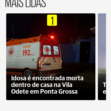
MAIS LIDAS
1
Idosa é encontrada morta
dentro de casa na Vila
To
Odete em Ponta Grossa
e 