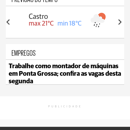
Carambeí
in 18°C
max 20°C
min 18°C
EMPREGOS
Trabalhe como montador de máquinas
em Ponta Grossa; confira as vagas desta
segunda
PUBLICIDADE