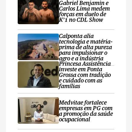
Gabriel Benjamin e
Carlos Lima medem
forças em duelo de
K’1 no CDL Show
Calponta alia
tecnologia e matéria-
prima de alta pureza
para impulsionar o
agro e a indústria
Princesa Assistência
investe em Ponta
Grossa com tradição
e cuidado com as
famílias
Medvitae fortalece
empresas em PG com
a promoção da saúde
ocupacional