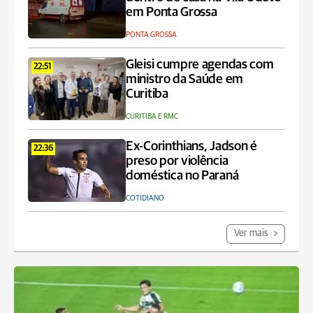
em Ponta Grossa
PONTA GROSSA
Gleisi cumpre agendas com
22:51
ministro da Saúde em
Curitiba
CURITIBA E RMC
Ex-Corinthians, Jadson é
22:36
preso por violência
doméstica no Paraná
COTIDIANO
Ver mais