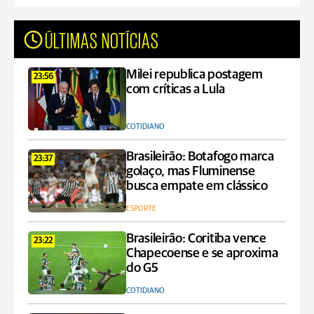
ÚLTIMAS NOTÍCIAS
Milei republica postagem
23:56
com críticas a Lula
COTIDIANO
Brasileirão: Botafogo marca
23:37
golaço, mas Fluminense
busca empate em clássico
ESPORTE
Brasileirão: Coritiba vence
23:22
Chapecoense e se aproxima
do G5
COTIDIANO