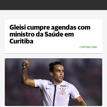
m
Gleisi cumpre agendas com
ministro da Saúde em
Curitiba
CURITIBA E RMC