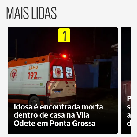
MAIS LIDAS
1
Pr
Idosa é encontrada morta
sec
dentro de casa na Vila
ap
Odete em Ponta Grossa
do