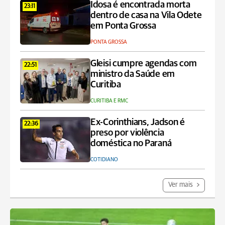
Idosa é encontrada morta
23:11
dentro de casa na Vila Odete
em Ponta Grossa
PONTA GROSSA
Gleisi cumpre agendas com
22:51
ministro da Saúde em
Curitiba
CURITIBA E RMC
Ex-Corinthians, Jadson é
22:36
preso por violência
doméstica no Paraná
COTIDIANO
Ver mais