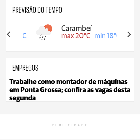
PREVISÃO DO TEMPO
Carambeí
in 18°C
max 20°C
min 18°C
EMPREGOS
Trabalhe como montador de máquinas
em Ponta Grossa; confira as vagas desta
segunda
PUBLICIDADE