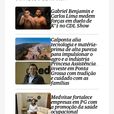
Gabriel Benjamin e
Carlos Lima medem
forças em duelo de
K’1 no CDL Show
Calponta alia
tecnologia e matéria-
prima de alta pureza
para impulsionar o
agro e a indústria
Princesa Assistência
investe em Ponta
Grossa com tradição
e cuidado com as
famílias
Medvitae fortalece
empresas em PG com
a promoção da saúde
ocupacional