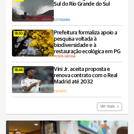
Sul do Rio Grande do Sul
COTIDIANO
Prefeitura formaliza apoio a
18:50
pesquisa voltada à
biodiversidade e à
restauração ecológica em PG
PONTA GROSSA
Vini Jr. aceita proposta e
18:46
renova contrato com o Real
Madrid até 2032
ESPORTE
Ver mais