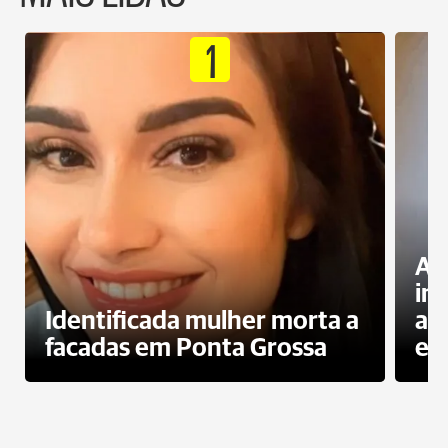
1
Al
in
Identificada mulher morta a
ag
facadas em Ponta Grossa
es