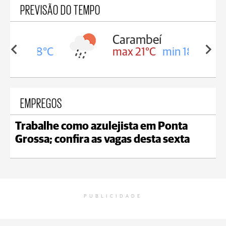
PREVISÃO DO TEMPO
Carambeí
in 18°C
max 21°C
min 18°C
EMPREGOS
Trabalhe como azulejista em Ponta
Grossa; confira as vagas desta sexta
PUBLICIDADE