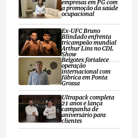
empresas em PG com
a promoção da saúde
ocupacional
Ex-UFC Bruno
Blindado enfrenta
tricampeão mundial
Arthur Lins no CDL
Show
Belgotex fortalece
operação
internacional com
fábrica em Ponta
Grossa
Ultrapack completa
21 anos e lança
campanha de
aniversário para
clientes