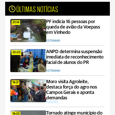
ÚLTIMAS NOTÍCIAS
PF indicia 16 pessoas por
20:14
queda de avião da Voepass
em Vinhedo
COTIDIANO
ANPD determina suspensão
20:03
imediata de reconhecimento
facial de alunos do PR
COTIDIANO
Moro visita Agroleite,
19:21
destaca força do agro nos
Campos Gerais e aponta
demandas
ELEIÇÕES
Tornado atinge município do
19:05