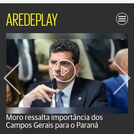
AREDEPLAY
Moro ressalta importância dos
E
Campos Gerais para o Paraná
m