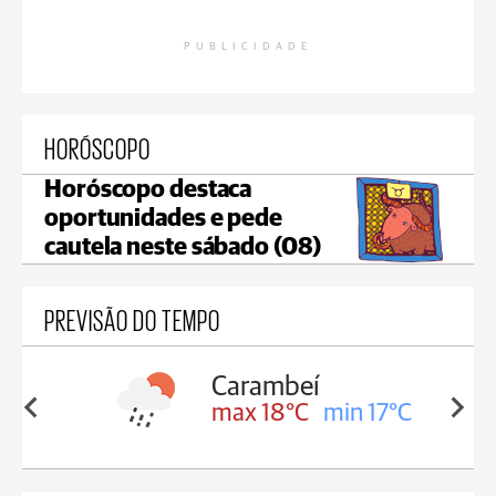
PUBLICIDADE
HORÓSCOPO
Horóscopo destaca
oportunidades e pede
cautela neste sábado (08)
PREVISÃO DO TEMPO
Carambeí
in 18°C
max 18°C
min 17°C