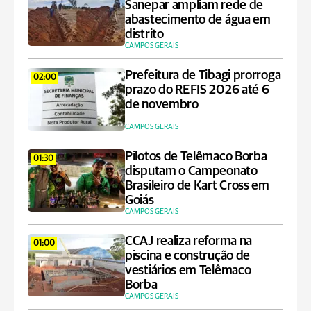
Sanepar ampliam rede de
abastecimento de água em
distrito
CAMPOS GERAIS
Prefeitura de Tibagi prorroga
02:00
prazo do REFIS 2026 até 6
de novembro
CAMPOS GERAIS
Pilotos de Telêmaco Borba
01:30
disputam o Campeonato
Brasileiro de Kart Cross em
Goiás
CAMPOS GERAIS
CCAJ realiza reforma na
01:00
piscina e construção de
vestiários em Telêmaco
Borba
CAMPOS GERAIS