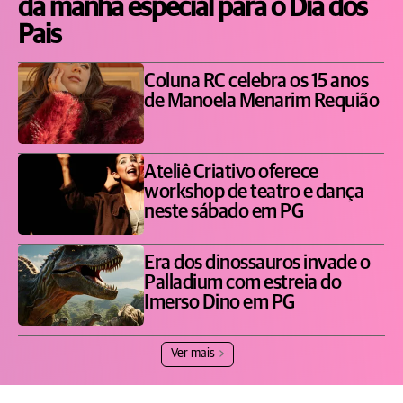
da manhã especial para o Dia dos
Pais
Coluna RC celebra os 15 anos
de Manoela Menarim Requião
Ateliê Criativo oferece
workshop de teatro e dança
neste sábado em PG
Era dos dinossauros invade o
Palladium com estreia do
Imerso Dino em PG
Ver mais