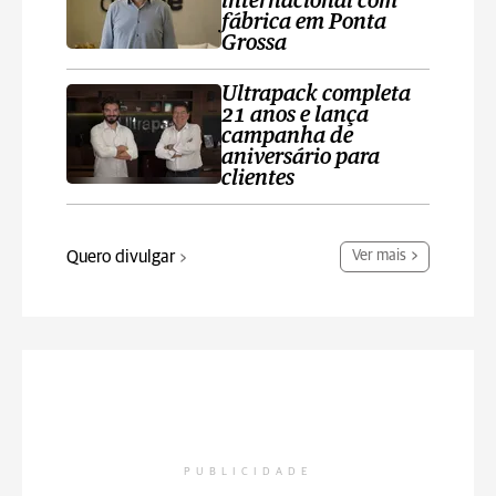
internacional com
fábrica em Ponta
Grossa
Ultrapack completa
21 anos e lança
campanha de
aniversário para
clientes
Quero divulgar
Ver mais
PUBLICIDADE