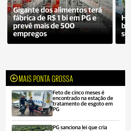
Gigante dos alimentos terá
fábrica de R$ 1 bi em PG e
Ho
prevê mais de 500
bo
empregos
su
MAIS PONTA GROSSA
Feto de cinco meses é
encontrado na estação de
tratamento de esgoto em
PG
PG sanciona lei que cria