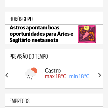
HORÓSCOPO
Astros apontam boas
oportunidades para Áries e
Sagitário nesta sexta
PREVISÃO DO TEMPO
ssa
Castro
in 17°C
max 18°C
min 18°C
EMPREGOS