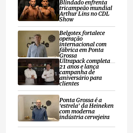
Blindado enfrenta
tricampeão mundial
Arthur Lins no CDL
Show
Belgotex fortalece
operação
internacional com
fábrica em Ponta
Grossa
Ultrapack completa
21 anos e lança
campanha de
aniversário para
clientes
Ponta Grossa é a
‘estrela’ da Heineken
com moderna
indústria cervejeira