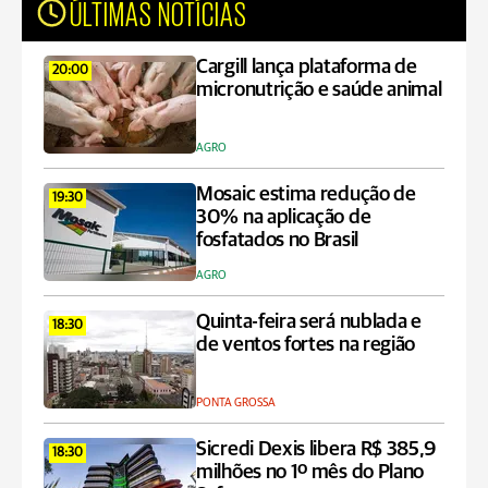
ÚLTIMAS NOTÍCIAS
Cargill lança plataforma de
20:00
micronutrição e saúde animal
AGRO
Mosaic estima redução de
19:30
30% na aplicação de
fosfatados no Brasil
AGRO
Quinta-feira será nublada e
18:30
de ventos fortes na região
PONTA GROSSA
Sicredi Dexis libera R$ 385,9
18:30
milhões no 1º mês do Plano