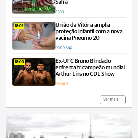
Safra
AGRO
União da Vitória amplia
18:03
proteção infantil com a nova
vacina Pneumo 20
COTIDIANO
Ex-UFC Bruno Blindado
18:00
enfrenta tricampeão mundial
Arthur Lins no CDL Show
ESPORTE
Ver mais