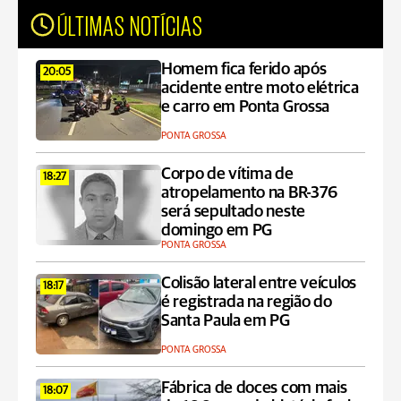
ÚLTIMAS NOTÍCIAS
Homem fica ferido após
20:05
acidente entre moto elétrica
e carro em Ponta Grossa
PONTA GROSSA
Corpo de vítima de
18:27
atropelamento na BR-376
será sepultado neste
domingo em PG
PONTA GROSSA
Colisão lateral entre veículos
18:17
é registrada na região do
Santa Paula em PG
PONTA GROSSA
Fábrica de doces com mais
18:07