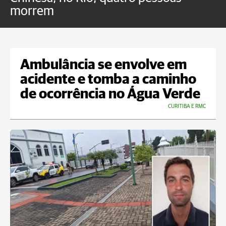
morrem
o
Ambulância se envolve em
acidente e tomba a caminho
de ocorrência no Água Verde
CURITIBA E RMC