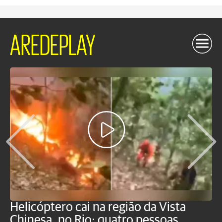
AREDEPLAY
Helicóptero cai na região da Vista
C
Chinesa, no Rio; quatro pessoas
a