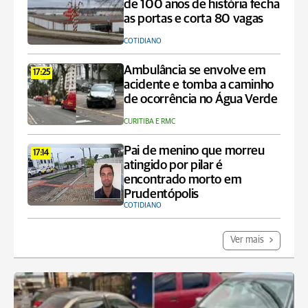
de 100 anos de história fecha
as portas e corta 80 vagas
COTIDIANO
Ambulância se envolve em
17:25
acidente e tomba a caminho
de ocorrência no Água Verde
CURITIBA E RMC
Pai de menino que morreu
17:14
atingido por pilar é
encontrado morto em
Prudentópolis
COTIDIANO
Ver mais