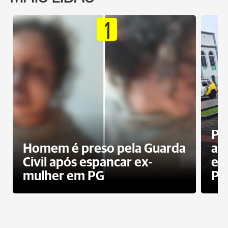
1
Pa
Homem é preso pela Guarda
ati
Civil após espancar ex-
en
mulher em PG
Pr