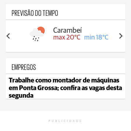
PREVISÃO DO TEMPO
Carambeí
J
8°C
max 20°C
min 18°C
m
EMPREGOS
Trabalhe como montador de máquinas
em Ponta Grossa; confira as vagas desta
segunda
PUBLICIDADE