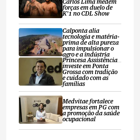
Carlos Lima medem
forças em duelo de
K’1 no CDL Show
Calponta alia
tecnologia e matéria-
prima de alta pureza
para impulsionar o
agro e a indústria
Princesa Assistência
investe em Ponta
Grossa com tradição
e cuidado com as
famílias
Medvitae fortalece
empresas em PG com
a promoção da saúde
ocupacional