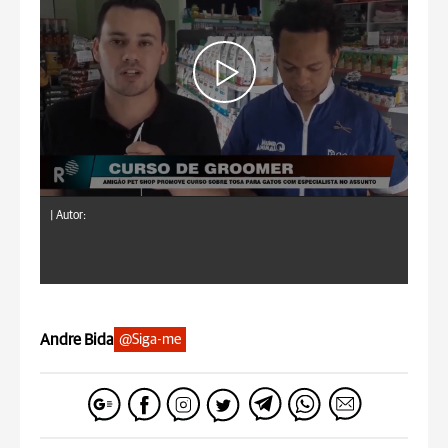
|
Autor:
Andre Bida
@Siga-me