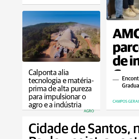
AMC
parc
de i
Gera
Calponta alia
Encont
tecnologia e matéria-
Gradua
prima de alta pureza
para impulsionar o
CAMPOS GERAI
agro e a indústria
AGRO
Cidade de Santos, n