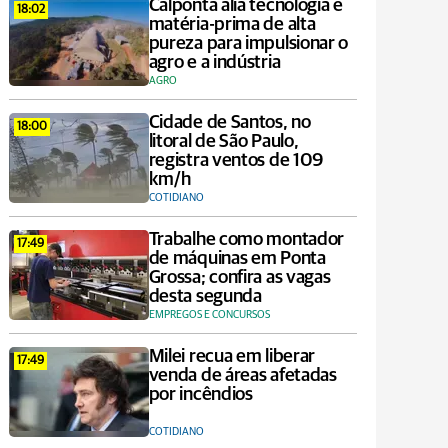
Calponta alia tecnologia e
18:02
matéria-prima de alta
pureza para impulsionar o
agro e a indústria
AGRO
Cidade de Santos, no
18:00
litoral de São Paulo,
registra ventos de 109
km/h
COTIDIANO
Trabalhe como montador
17:49
de máquinas em Ponta
Grossa; confira as vagas
desta segunda
EMPREGOS E CONCURSOS
Milei recua em liberar
17:49
venda de áreas afetadas
por incêndios
COTIDIANO