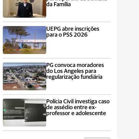
da Família
UEPG abre inscrições
para o PSS 2026
PG convoca moradores
do Los Angeles para
regularização fundiária
Polícia Civil investiga caso
de assédio entre ex-
professor e adolescente