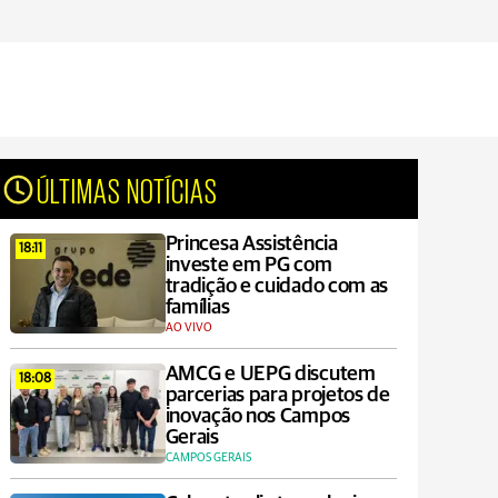
ÚLTIMAS NOTÍCIAS
Princesa Assistência
18:11
investe em PG com
tradição e cuidado com as
famílias
AO VIVO
AMCG e UEPG discutem
18:08
parcerias para projetos de
inovação nos Campos
Gerais
CAMPOS GERAIS