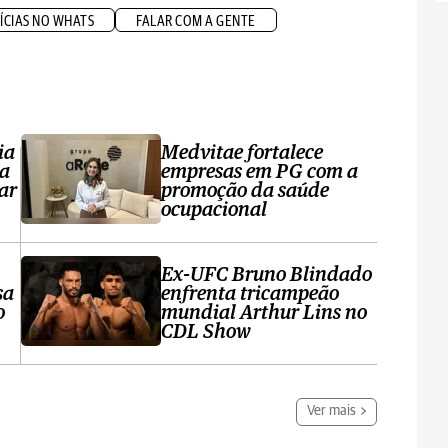
ÍCIAS NO WHATS
FALAR COM A GENTE
ia
Medvitae fortalece
ta
empresas em PG com a
ar
promoção da saúde
ocupacional
Ex-UFC Bruno Blindado
sa
enfrenta tricampeão
o
mundial Arthur Lins no
CDL Show
Ver mais