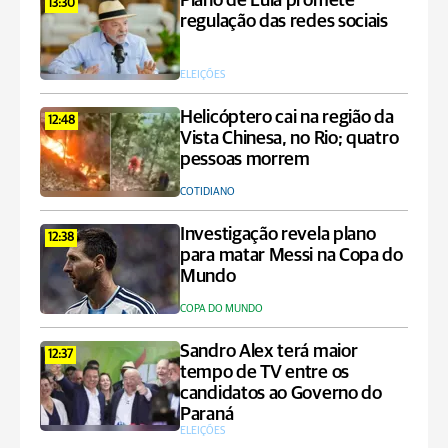
Plano de Lula promete
13:30
regulação das redes sociais
ELEIÇÕES
Helicóptero cai na região da
12:48
Vista Chinesa, no Rio; quatro
pessoas morrem
COTIDIANO
Investigação revela plano
12:38
para matar Messi na Copa do
Mundo
COPA DO MUNDO
Sandro Alex terá maior
12:37
tempo de TV entre os
candidatos ao Governo do
Paraná
ELEIÇÕES