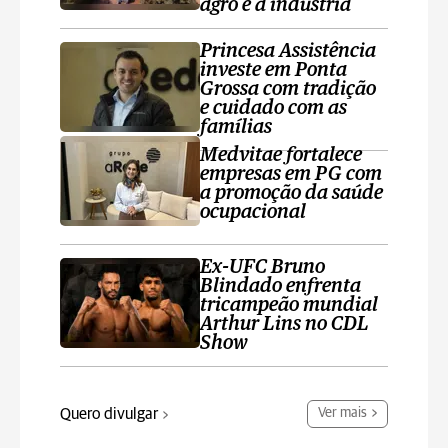
agro e a indústria
Princesa Assistência
investe em Ponta
Grossa com tradição
e cuidado com as
famílias
Medvitae fortalece
empresas em PG com
a promoção da saúde
ocupacional
Ex-UFC Bruno
Blindado enfrenta
tricampeão mundial
Arthur Lins no CDL
Show
Quero divulgar
Ver mais