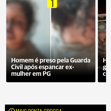
1
Homem é preso pela Guarda
Ho
Civil após espancar ex-
gr
mulher em PG
co