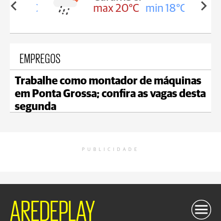
in 18°C
max 20°C
min 18°C
EMPREGOS
Trabalhe como montador de máquinas
em Ponta Grossa; confira as vagas desta
segunda
PUBLICIDADE
AREDEPLAY