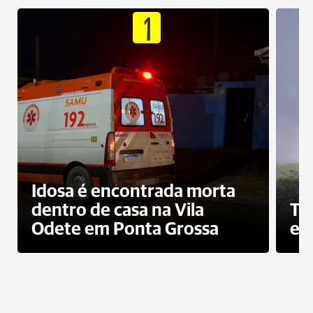
1
Idosa é encontrada morta
dentro de casa na Vila
To
Odete em Ponta Grossa
e 