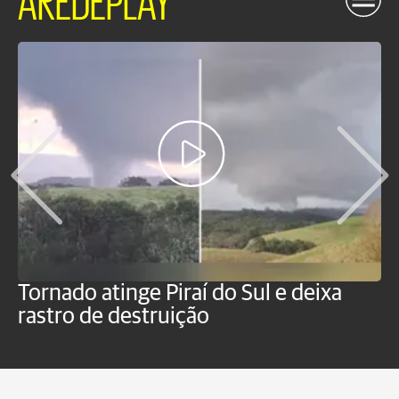
Tornado atinge Piraí do Sul e deixa
H
rastro de destruição
C
m