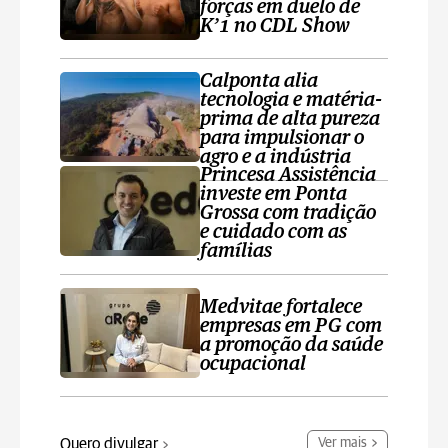
forças em duelo de
K’1 no CDL Show
Calponta alia
tecnologia e matéria-
prima de alta pureza
para impulsionar o
agro e a indústria
Princesa Assistência
investe em Ponta
Grossa com tradição
e cuidado com as
famílias
Medvitae fortalece
empresas em PG com
a promoção da saúde
ocupacional
Quero divulgar
Ver mais