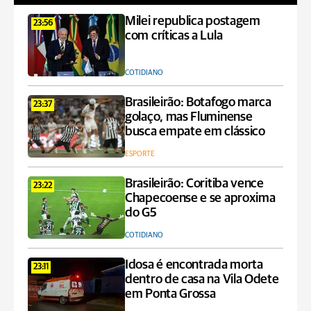
Milei republica postagem
23:56
com críticas a Lula
COTIDIANO
Brasileirão: Botafogo marca
23:37
golaço, mas Fluminense
busca empate em clássico
ESPORTE
Brasileirão: Coritiba vence
23:22
Chapecoense e se aproxima
do G5
COTIDIANO
Idosa é encontrada morta
23:11
dentro de casa na Vila Odete
em Ponta Grossa