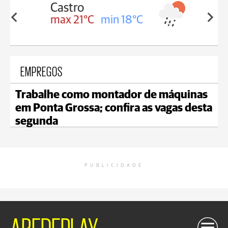
Carambeí
in 18°C
max 20°C
min 18°C
EMPREGOS
Trabalhe como montador de máquinas
em Ponta Grossa; confira as vagas desta
segunda
PUBLICIDADE
AREDEPLAY