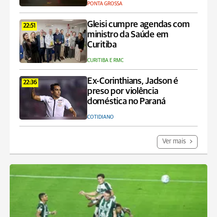
PONTA GROSSA
Gleisi cumpre agendas com
22:51
ministro da Saúde em
Curitiba
CURITIBA E RMC
Ex-Corinthians, Jadson é
22:36
preso por violência
doméstica no Paraná
COTIDIANO
Ver mais