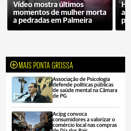
Vídeo mostra últimos
Ho
momentos de mulher morta
ag
a pedradas em Palmeira
pr
MAIS PONTA GROSSA
Associação de Psicologia
defende políticas públicas
de saúde mental na Câmara
de PG
Acipg convoca
consumidores a valorizar o
comércio local nas compras
de Dia dos Pais