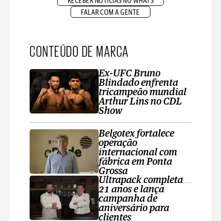
RECEBER NOTÍCIAS NO WHATS
FALAR COM A GENTE
CONTEÚDO DE MARCA
Ex-UFC Bruno
Blindado enfrenta
tricampeão mundial
Arthur Lins no CDL
Show
Belgotex fortalece
operação
internacional com
fábrica em Ponta
Grossa
Ultrapack completa
21 anos e lança
campanha de
aniversário para
clientes