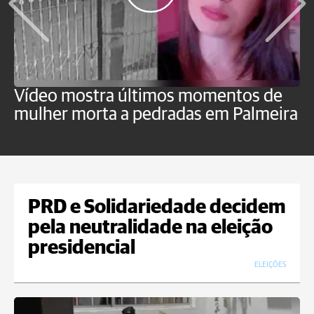
Vídeo mostra últimos momentos de
"
mulher morta a pedradas em Palmeira
c
U
PRD e Solidariedade decidem
pela neutralidade na eleição
presidencial
ELEIÇÕES