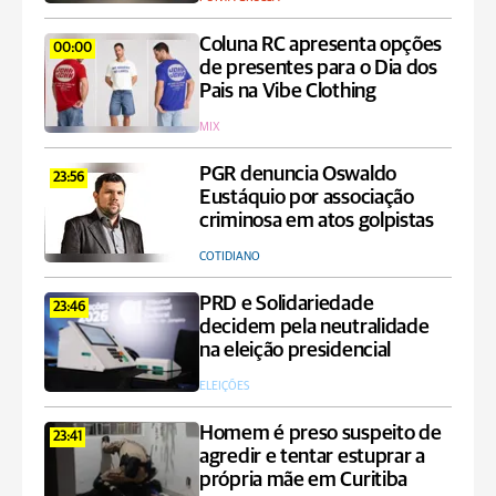
Coluna RC apresenta opções
00:00
de presentes para o Dia dos
Pais na Vibe Clothing
MIX
PGR denuncia Oswaldo
23:56
Eustáquio por associação
criminosa em atos golpistas
COTIDIANO
PRD e Solidariedade
23:46
decidem pela neutralidade
na eleição presidencial
ELEIÇÕES
Homem é preso suspeito de
23:41
agredir e tentar estuprar a
própria mãe em Curitiba