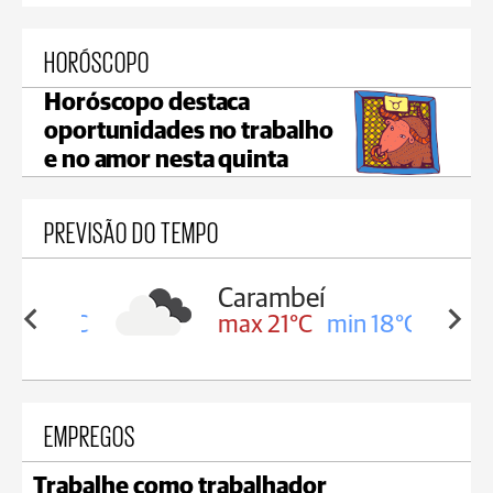
HORÓSCOPO
Horóscopo destaca
oportunidades no trabalho
e no amor nesta quinta
PREVISÃO DO TEMPO
Carambeí
in 19°C
max 21°C
min 18°C
EMPREGOS
Trabalhe como trabalhador