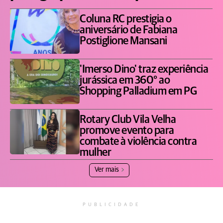
Coluna RC prestigia o
aniversário de Fabiana
Postiglione Mansani
'Imerso Dino' traz experiência
jurássica em 360° ao
Shopping Palladium em PG
Rotary Club Vila Velha
promove evento para
combate à violência contra
mulher
Ver mais
PUBLICIDADE