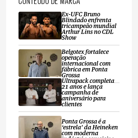
CONTEÚDO DE MARCA
Ex-UFC Bruno
Blindado enfrenta
tricampeão mundial
Arthur Lins no CDL
Show
Belgotex fortalece
operação
internacional com
fábrica em Ponta
Grossa
Ultrapack completa
21 anos e lança
campanha de
aniversário para
clientes
Ponta Grossa é a
‘estrela’ da Heineken
com moderna