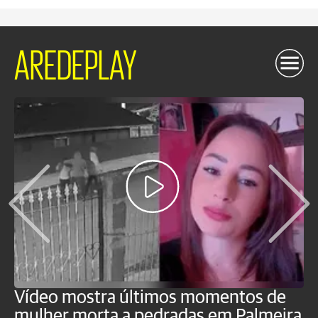
AREDEPLAY
Vídeo mostra últimos momentos de
"
mulher morta a pedradas em Palmeira
c