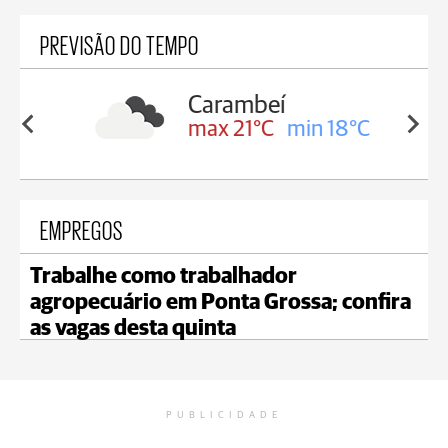
PREVISÃO DO TEMPO
Carambeí
in 19°C
max 21°C
min 18°C
EMPREGOS
Trabalhe como trabalhador
agropecuário em Ponta Grossa; confira
as vagas desta quinta
PUBLICIDADE