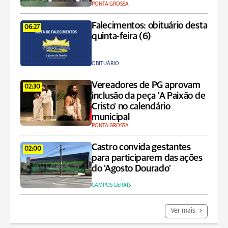
PONTA GROSSA
Falecimentos: obituário desta
06:27
quinta-feira (6)
OBITUÁRIO
Vereadores de PG aprovam
02:30
inclusão da peça 'A Paixão de
Cristo' no calendário
municipal
PONTA GROSSA
Castro convida gestantes
02:00
para participarem das ações
do ‘Agosto Dourado’
CAMPOS GERAIS
Ver mais