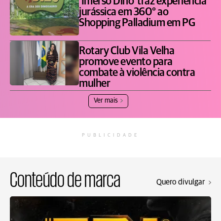
'Imerso Dino' traz experiência
jurássica em 360° ao
Shopping Palladium em PG
Rotary Club Vila Velha
promove evento para
combate à violência contra
mulher
Ver mais
PUBLICIDADE
Conteúdo de marca
Quero divulgar