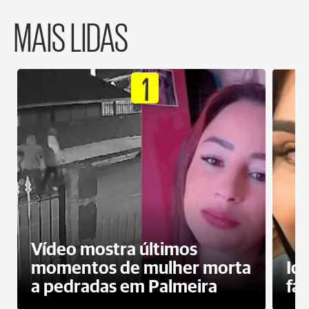
MAIS LIDAS
1
Vídeo mostra últimos
momentos de mulher morta
Id
a pedradas em Palmeira
fa