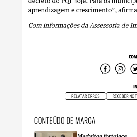
decreto do PQI hoje. Para os muníci
aprendizagem e crescimento”, afirma 
Com informações da Assessoria de I
COM
I
RELATAR ERROS
RECEBER NOT
CONTEÚDO DE MARCA
Medvitae fortalece