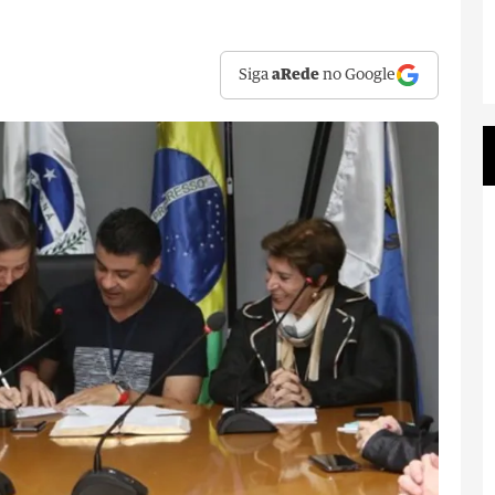
Siga
aRede
no Google