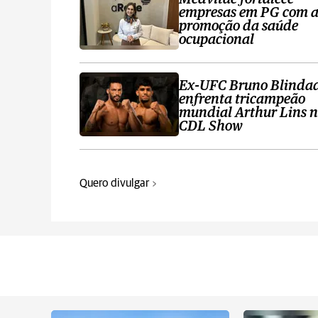
empresas em PG com 
promoção da saúde
ocupacional
Ex-UFC Bruno Blinda
enfrenta tricampeão
mundial Arthur Lins 
CDL Show
Quero divulgar