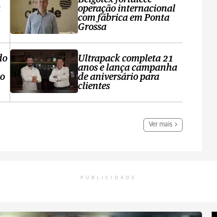
a
operação internacional
com fábrica em Ponta
Grossa
do
Ultrapack completa 21
anos e lança campanha
no
de aniversário para
clientes
Ver mais
PUBLICIDADE