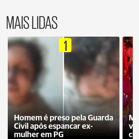
MAIS LIDAS
1
Homem é preso pela Guarda
Mo
Civil após espancar ex-
vo
mulher em PG
co