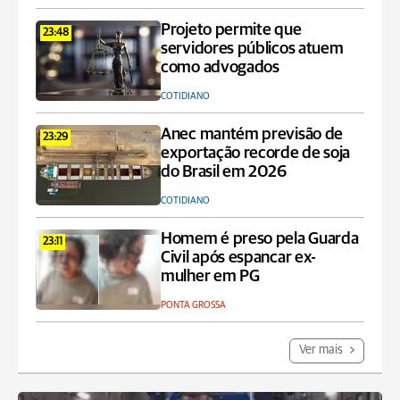
Projeto permite que
23:48
servidores públicos atuem
como advogados
COTIDIANO
Anec mantém previsão de
23:29
exportação recorde de soja
do Brasil em 2026
COTIDIANO
Homem é preso pela Guarda
23:11
Civil após espancar ex-
mulher em PG
PONTA GROSSA
Ver mais