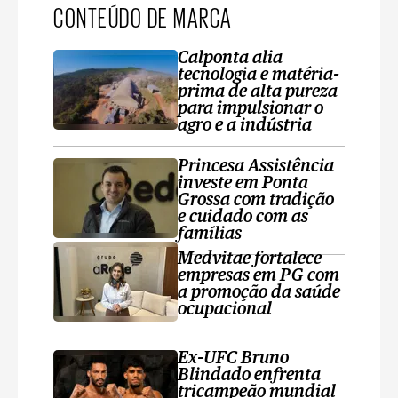
CONTEÚDO DE MARCA
Calponta alia
tecnologia e matéria-
prima de alta pureza
para impulsionar o
agro e a indústria
Princesa Assistência
investe em Ponta
Grossa com tradição
e cuidado com as
famílias
Medvitae fortalece
empresas em PG com
a promoção da saúde
ocupacional
Ex-UFC Bruno
Blindado enfrenta
tricampeão mundial