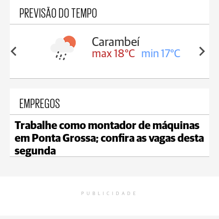
PREVISÃO DO TEMPO
Carambeí
in 18°C
max 18°C
min 17°C
EMPREGOS
Trabalhe como montador de máquinas
em Ponta Grossa; confira as vagas desta
segunda
PUBLICIDADE