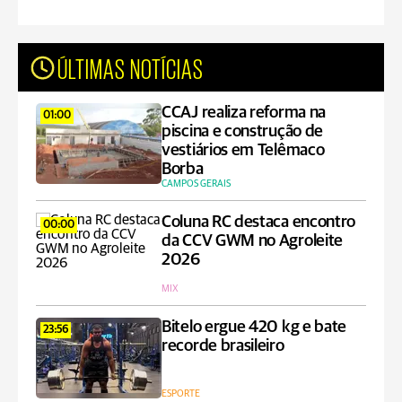
ÚLTIMAS NOTÍCIAS
CCAJ realiza reforma na
01:00
piscina e construção de
vestiários em Telêmaco
Borba
CAMPOS GERAIS
Coluna RC destaca encontro
00:00
da CCV GWM no Agroleite
2026
MIX
Bitelo ergue 420 kg e bate
23:56
recorde brasileiro
ESPORTE