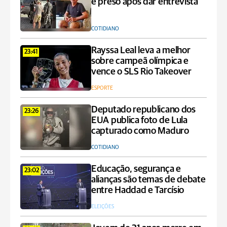
é preso após dar entrevista
COTIDIANO
Rayssa Leal leva a melhor
23:41
sobre campeã olímpica e
vence o SLS Rio Takeover
ESPORTE
Deputado republicano dos
23:26
EUA publica foto de Lula
capturado como Maduro
COTIDIANO
Educação, segurança e
23:02
alianças são temas de debate
entre Haddad e Tarcísio
ELEIÇÕES