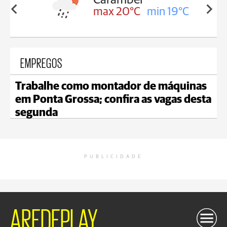
in 19°C
max 20°C
min 19°C
EMPREGOS
Trabalhe como montador de máquinas
em Ponta Grossa; confira as vagas desta
segunda
PUBLICIDADE
AREDEPLAY