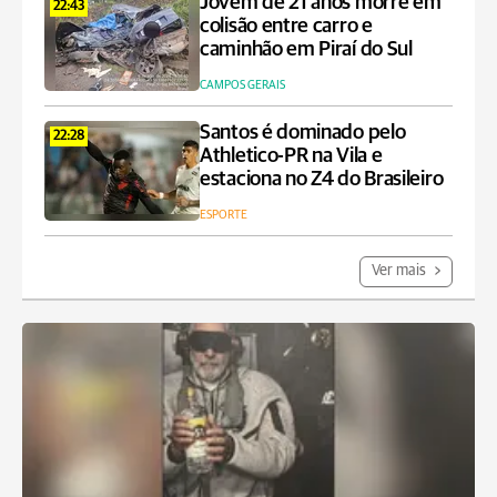
Jovem de 21 anos morre em
22:43
colisão entre carro e
caminhão em Piraí do Sul
CAMPOS GERAIS
Santos é dominado pelo
22:28
Athletico-PR na Vila e
estaciona no Z4 do Brasileiro
ESPORTE
Ver mais