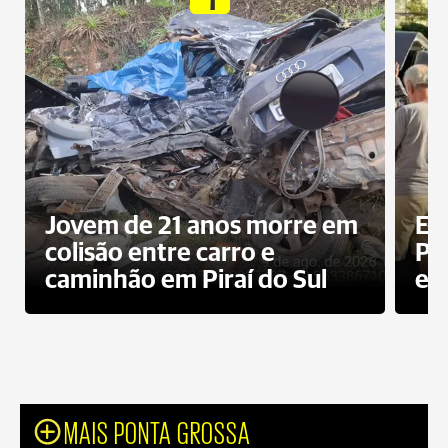
Jovem de 21 anos morre em
Ex
colisão entre carro e
Pe
caminhão em Piraí do Sul
en
MAIS PONTA GROSSA