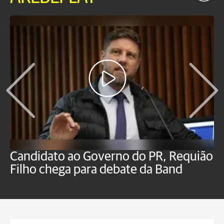
Candidato ao Governo do PR, Requião
S
Filho chega para debate da Band
p
B