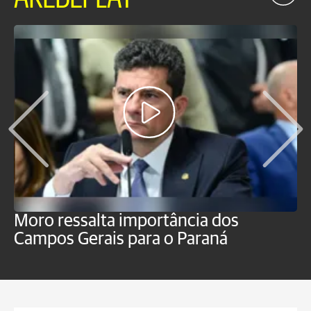
Moro ressalta importância dos
E
Campos Gerais para o Paraná
m