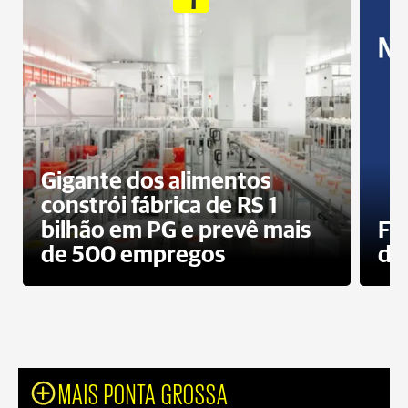
Gigante dos alimentos
constrói fábrica de RS 1
bilhão em PG e prevê mais
Fa
de 500 empregos
des
MAIS PONTA GROSSA