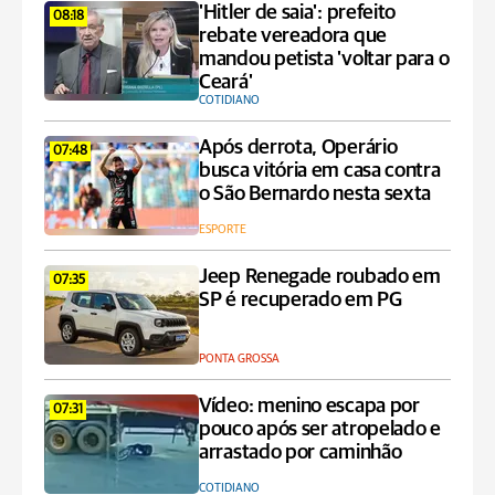
'Hitler de saia': prefeito
08:18
rebate vereadora que
mandou petista 'voltar para o
Ceará'
COTIDIANO
Após derrota, Operário
07:48
busca vitória em casa contra
o São Bernardo nesta sexta
ESPORTE
Jeep Renegade roubado em
07:35
SP é recuperado em PG
PONTA GROSSA
Vídeo: menino escapa por
07:31
pouco após ser atropelado e
arrastado por caminhão
COTIDIANO