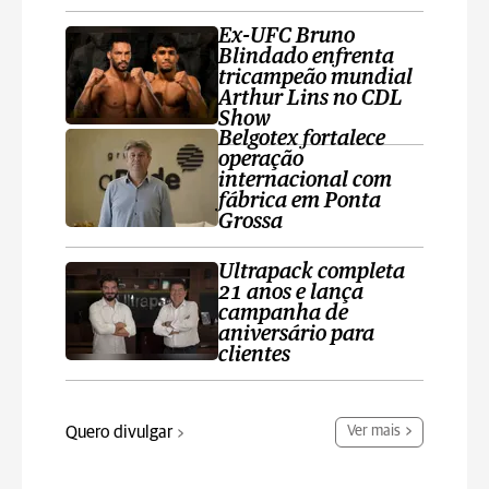
Ex-UFC Bruno
Blindado enfrenta
tricampeão mundial
Arthur Lins no CDL
Show
Belgotex fortalece
operação
internacional com
fábrica em Ponta
Grossa
Ultrapack completa
21 anos e lança
campanha de
aniversário para
clientes
Quero divulgar
Ver mais