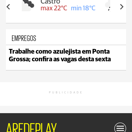
Carambeí
in 18°C
max 21°C
min 18°C
EMPREGOS
Trabalhe como azulejista em Ponta
Grossa; confira as vagas desta sexta
PUBLICIDADE
AREDEPLAY