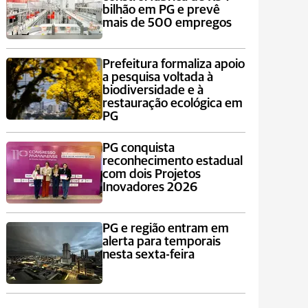
bilhão em PG e prevê
mais de 500 empregos
Prefeitura formaliza apoio
a pesquisa voltada à
biodiversidade e à
restauração ecológica em
PG
PG conquista
reconhecimento estadual
com dois Projetos
Inovadores 2026
PG e região entram em
alerta para temporais
nesta sexta-feira