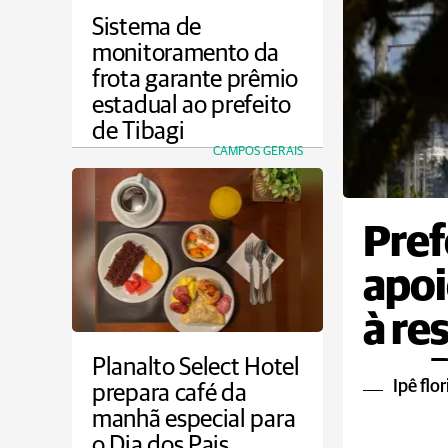
Sistema de
monitoramento da
frota garante prêmio
estadual ao prefeito
de Tibagi
CAMPOS GERAIS
Pref
apoi
à re
em 
Planalto Select Hotel
Ipê flo
prepara café da
manhã especial para
o Dia dos Pais