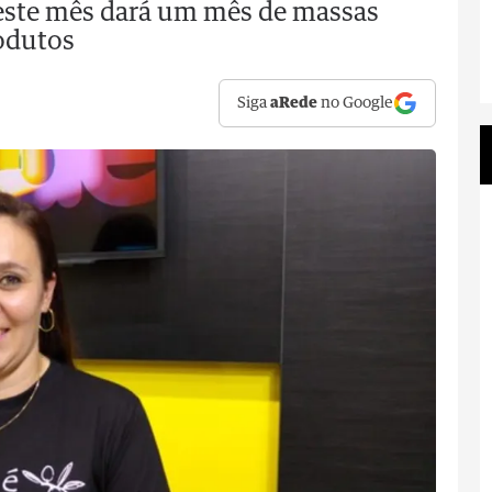
este mês dará um mês de massas
rodutos
Siga
aRede
no Google