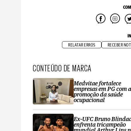
COM
I
RELATAR ERROS
RECEBER NOT
CONTEÚDO DE MARCA
Medvitae fortalece
empresas em PG com 
promoção da saúde
ocupacional
Ex-UFC Bruno Blinda
enfrenta tricampeão
mundial Arthur Lins 