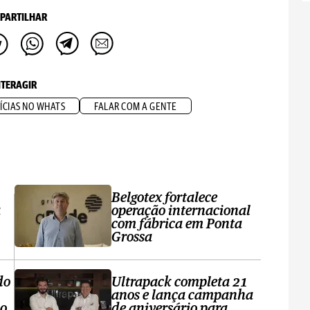
PARTILHAR
NTERAGIR
ÍCIAS NO WHATS
FALAR COM A GENTE
Belgotex fortalece
a
operação internacional
com fábrica em Ponta
Grossa
do
Ultrapack completa 21
anos e lança campanha
no
de aniversário para