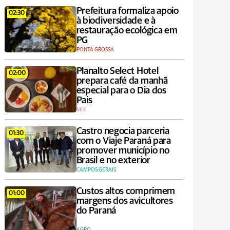
Prefeitura formaliza apoio
02:30
à biodiversidade e à
restauração ecológica em
PG
PONTA GROSSA
Planalto Select Hotel
02:00
prepara café da manhã
especial para o Dia dos
Pais
MIX
Castro negocia parceria
01:30
com o Viaje Paraná para
promover município no
Brasil e no exterior
CAMPOS GERAIS
Custos altos comprimem
01:00
margens dos avicultores
do Paraná
AGRO