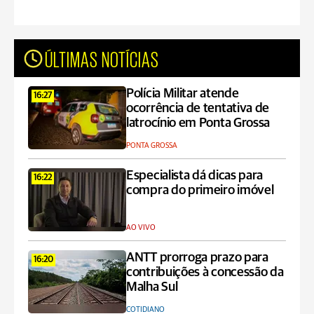
ÚLTIMAS NOTÍCIAS
Polícia Militar atende
16:27
ocorrência de tentativa de
latrocínio em Ponta Grossa
PONTA GROSSA
Especialista dá dicas para
16:22
compra do primeiro imóvel
AO VIVO
ANTT prorroga prazo para
16:20
contribuições à concessão da
Malha Sul
COTIDIANO