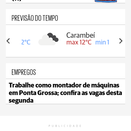
PREVISÃO DO TEMPO
Carambeí
in 12°C
max 12°C
min 11°C
EMPREGOS
Trabalhe como montador de máquinas
em Ponta Grossa; confira as vagas desta
segunda
PUBLICIDADE