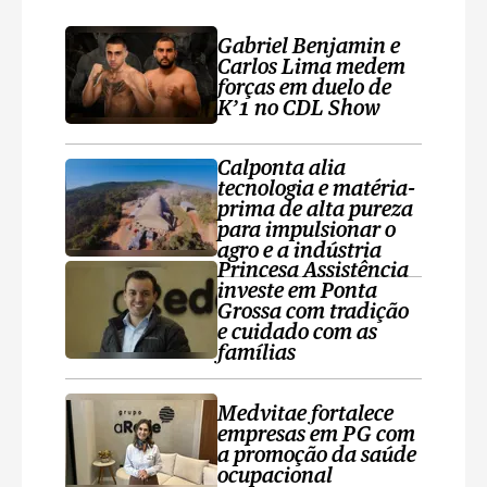
Gabriel Benjamin e
Carlos Lima medem
forças em duelo de
K’1 no CDL Show
Calponta alia
tecnologia e matéria-
prima de alta pureza
para impulsionar o
agro e a indústria
Princesa Assistência
investe em Ponta
Grossa com tradição
e cuidado com as
famílias
Medvitae fortalece
empresas em PG com
a promoção da saúde
ocupacional