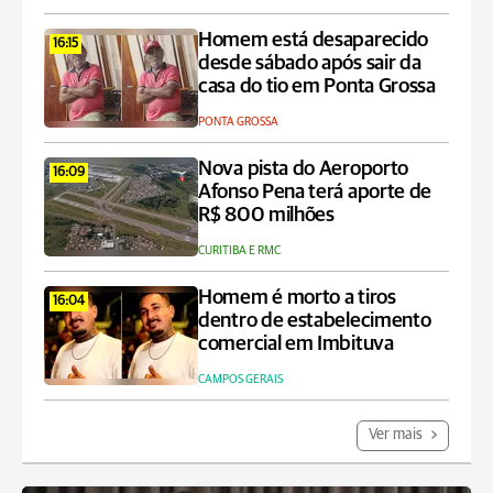
Homem está desaparecido
16:15
desde sábado após sair da
casa do tio em Ponta Grossa
PONTA GROSSA
Nova pista do Aeroporto
16:09
Afonso Pena terá aporte de
R$ 800 milhões
CURITIBA E RMC
Homem é morto a tiros
16:04
dentro de estabelecimento
comercial em Imbituva
CAMPOS GERAIS
Ver mais