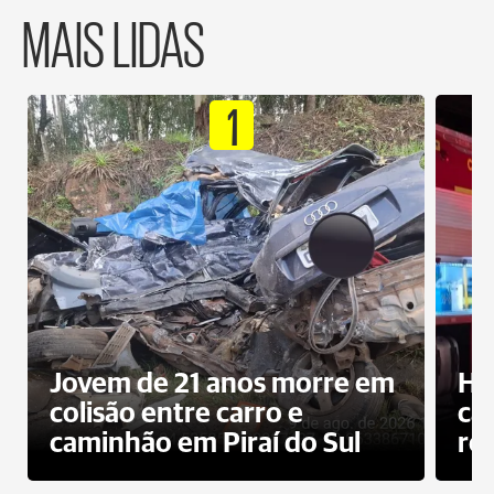
MAIS LIDAS
1
Jovem de 21 anos morre em
Ho
colisão entre carro e
ca
caminhão em Piraí do Sul
ro