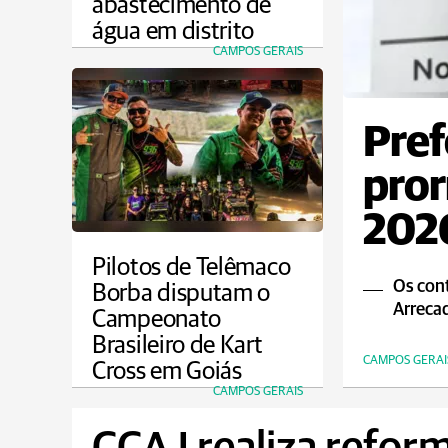
abastecimento de
água em distrito
CAMPOS GERAIS
Pref
pror
2026
Pilotos de Telêmaco
Os cont
Borba disputam o
Arrecad
Campeonato
Brasileiro de Kart
CAMPOS GERAI
Cross em Goiás
CAMPOS GERAIS