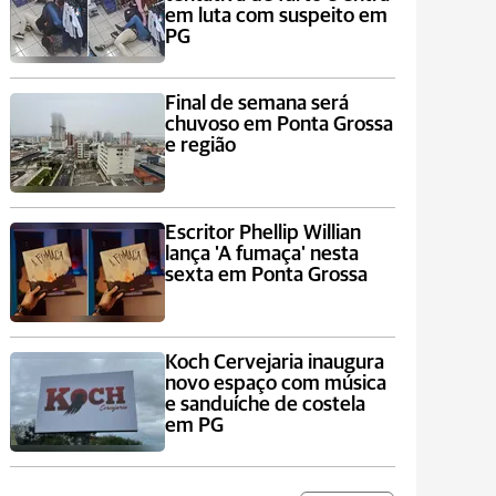
em luta com suspeito em
PG
Final de semana será
chuvoso em Ponta Grossa
e região
Escritor Phellip Willian
lança 'A fumaça' nesta
sexta em Ponta Grossa
Koch Cervejaria inaugura
novo espaço com música
e sanduíche de costela
em PG