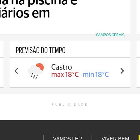
a na piscina e
iários em
CAMPOS GERAIS
PREVISÃO DO TEMPO
Castro
max 18°C
min 18°C
PUBLICIDADE
VAMOS LER
VIVER BEM