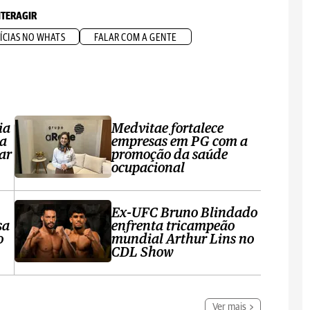
NTERAGIR
ÍCIAS NO WHATS
FALAR COM A GENTE
ia
Medvitae fortalece
ta
empresas em PG com a
ar
promoção da saúde
ocupacional
Ex-UFC Bruno Blindado
sa
enfrenta tricampeão
o
mundial Arthur Lins no
CDL Show
Ver mais