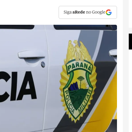
Siga
aRede
no Google