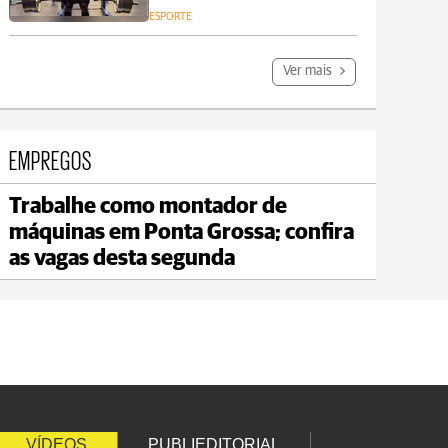
ESPORTE
Ver mais
EMPREGOS
Trabalhe como montador de
Carambeí
máquinas em Ponta Grossa; confira
max 18°C
min 17°C
as vagas desta segunda
VÍDEOS
PUBLIEDITORIAL