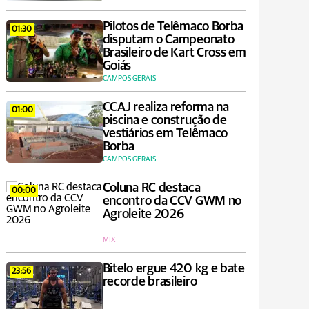
Pilotos de Telêmaco Borba
01:30
disputam o Campeonato
Brasileiro de Kart Cross em
Goiás
CAMPOS GERAIS
CCAJ realiza reforma na
01:00
piscina e construção de
vestiários em Telêmaco
Borba
CAMPOS GERAIS
Coluna RC destaca
00:00
encontro da CCV GWM no
Agroleite 2026
MIX
Bitelo ergue 420 kg e bate
23:56
recorde brasileiro