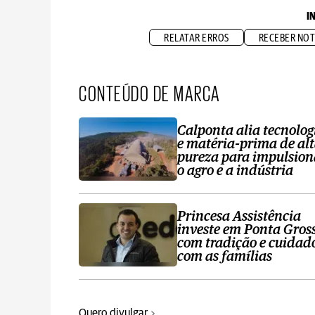
I
RELATAR ERROS
RECEBER NOT
CONTEÚDO DE MARCA
Calponta alia tecnolog
e matéria-prima de al
pureza para impulsion
o agro e a indústria
Princesa Assistência
investe em Ponta Gros
com tradição e cuidad
com as famílias
Quero divulgar