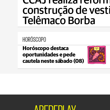
CCAJ realiza reform
construção de vest
Telêmaco Borba
HORÓSCOPO
Horóscopo destaca
Ponta Grossa
oportunidades e pede
max 17°C
min 17°C
cautela neste sábado (08)
AREDEPLAY