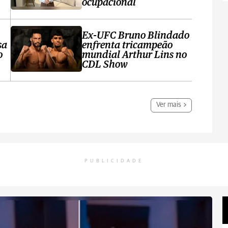
ocupacional
Ex-UFC Bruno Blindado
sa
enfrenta tricampeão
o
mundial Arthur Lins no
CDL Show
Ver mais
PUBLICIDADE