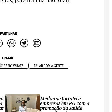
speitos, porém ainda não foram
PARTILHAR
NTERAGIR
ÍCIAS NO WHATS
FALAR COM A GENTE
ia
Medvitae fortalece
ta
empresas em PG com a
ar
promoção da saúde