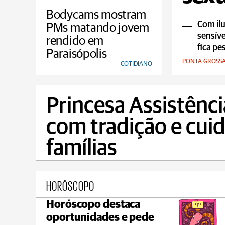
Bodycams mostram
Com ilu
PMs matando jovem
sensíve
rendido em
fica pe
Paraisópolis
PONTA GROSS
COTIDIANO
Princesa Assistênc
com tradição e cui
famílias
HORÓSCOPO
Horóscopo destaca
Ponta Grossa
oportunidades e pede