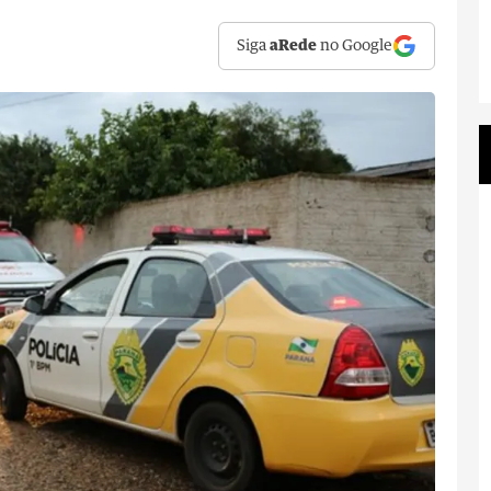
Siga
aRede
no Google