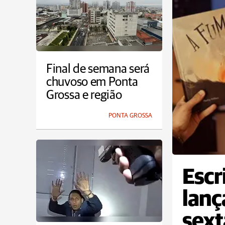
Final de semana será
chuvoso em Ponta
Grossa e região
PONTA GROSSA
Escr
lanç
sext