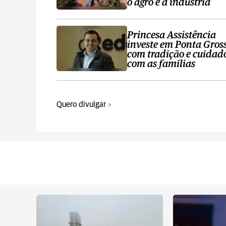
o agro e a indústria
Princesa Assistência
investe em Ponta Gros
com tradição e cuidad
com as famílias
Quero divulgar