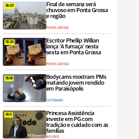
Final de semana será
18:30
chuvoso em Ponta Grossa
e região
PONTA GROSSA
Escritor Phellip Willian
18:26
lança 'A fumaça' nesta
sexta em Ponta Grossa
PONTA GROSSA
Bodycams mostram PMs
18:18
matando jovem rendido
em Paraisópolis
COTIDIANO
Princesa Assistência
18:11
investe em PG com
tradição e cuidado com as
famílias
AO VIVO