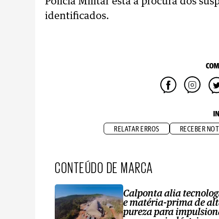
Polícia Militar está à procura dos su
identificados.
COM
I
RELATAR ERROS
RECEBER NOT
CONTEÚDO DE MARCA
Calponta alia tecnolog
e matéria-prima de al
pureza para impulsion