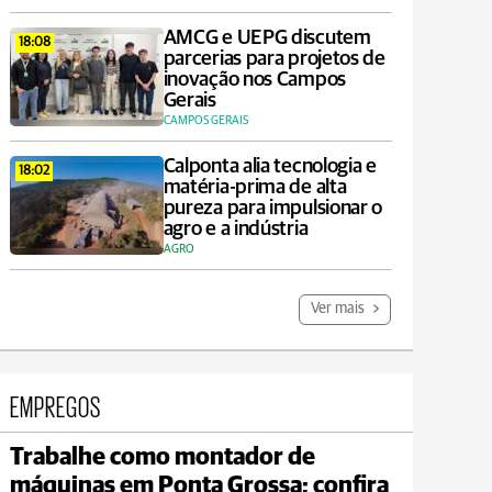
AMCG e UEPG discutem
18:08
parcerias para projetos de
inovação nos Campos
Gerais
CAMPOS GERAIS
Calponta alia tecnologia e
18:02
matéria-prima de alta
pureza para impulsionar o
agro e a indústria
AGRO
Ver mais
EMPREGOS
Trabalhe como montador de
Carambeí
máquinas em Ponta Grossa; confira