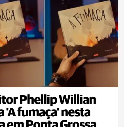
itor Phellip Willian
a 'A fumaça' nesta
a em Ponta Grossa