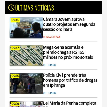
ÚLTIMAS NOTÍCIAS
Câmara Jovem aprova
09:49
quatro projetos em segunda
sessão ordinária
PONTA GROSSA
Mega-Sena acumula e
09:47
prêmio chega a R$ 165
milhões no próximo sorteio
COTIDIANO
Polícia Civil prende três
09:35
homens por tráfico de drogas
em Ipiranga
COTIDIANO
Lei Maria da Penha completa
09:29