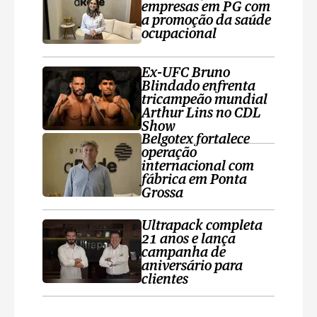
empresas em PG com
a promoção da saúde
ocupacional
Ex-UFC Bruno
Blindado enfrenta
tricampeão mundial
Arthur Lins no CDL
Show
Belgotex fortalece
operação
internacional com
fábrica em Ponta
Grossa
Ultrapack completa
21 anos e lança
campanha de
aniversário para
clientes