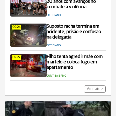
20 anos com avanços no
combate à violência
COTIDIANO
Suposto racha termina em
09:24
acidente, prisão e confusão
na delegacia
COTIDIANO
Filho tenta agredir mãe com
09:22
martelo e coloca fogo em
apartamento
CURITIBA E RMC
Ver mais