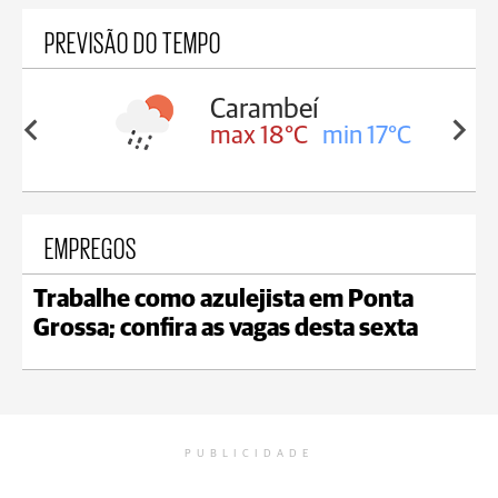
PREVISÃO DO TEMPO
Carambeí
in 18°C
max 18°C
min 17°C
EMPREGOS
Trabalhe como azulejista em Ponta
Grossa; confira as vagas desta sexta
PUBLICIDADE