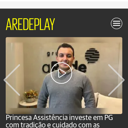
AREDEPLAY
Princesa Assistência investe em PG
O
com tradição e cuidado com as
p