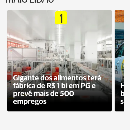
1
Gigante dos alimentos terá
fábrica de R$ 1 bi em PG e
Ho
prevê mais de 500
bo
empregos
su