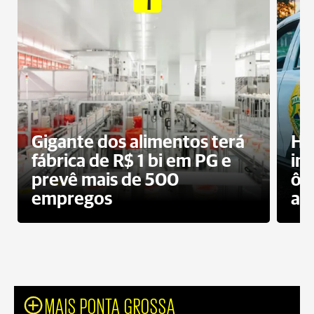
Gigante dos alimentos terá
Ho
fábrica de R$ 1 bi em PG e
im
prevê mais de 500
ôn
empregos
ac
MAIS PONTA GROSSA