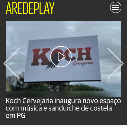
AREDEPLAY
Koch Cervejaria inaugura novo espaço
D
com música e sanduíche de costela
p
em PG