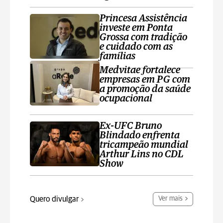
Princesa Assistência
investe em Ponta
Grossa com tradição
e cuidado com as
famílias
Medvitae fortalece
empresas em PG com
a promoção da saúde
ocupacional
Ex-UFC Bruno
Blindado enfrenta
tricampeão mundial
Arthur Lins no CDL
Show
Quero divulgar
Ver mais