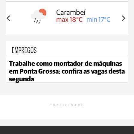
Carambeí
in 18°C
max 18°C
min 17°C
EMPREGOS
Trabalhe como montador de máquinas
em Ponta Grossa; confira as vagas desta
segunda
PUBLICIDADE