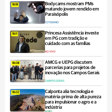
Bodycams mostram PMs
18:18
matando jovem rendido em
Paraisópolis
COTIDIANO
Princesa Assistência investe
18:11
em PG com tradição e
cuidado com as famílias
AO VIVO
AMCG e UEPG discutem
18:08
parcerias para projetos de
inovação nos Campos Gerais
CAMPOS GERAIS
Calponta alia tecnologia e
18:02
matéria-prima de alta pureza
para impulsionar o agro e a
indústria
AGRO