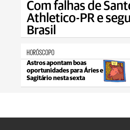
Com falhas de Santo
Athletico-PR e seg
Brasil
HORÓSCOPO
Astros apontam boas
Castro
oportunidades para Áries e
max 22°C
min 18°C
Sagitário nesta sexta