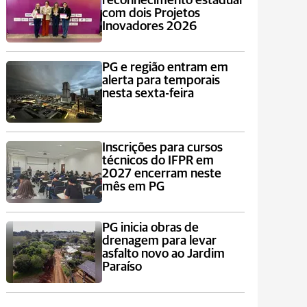
reconhecimento estadual
com dois Projetos
Inovadores 2026
PG e região entram em
alerta para temporais
nesta sexta-feira
Inscrições para cursos
técnicos do IFPR em
2027 encerram neste
mês em PG
PG inicia obras de
drenagem para levar
asfalto novo ao Jardim
Paraíso