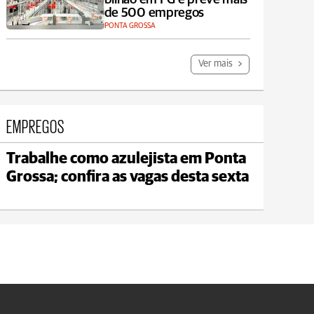
de 500 empregos
PONTA GROSSA
Ver mais
EMPREGOS
Trabalhe como azulejista em Ponta
Jaguariaíva
Grossa; confira as vagas desta sexta
max 22°C
min 19°C