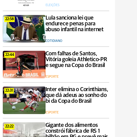
ELEIÇÕES
Lula sanciona lei que
22:58
endurece penas para
abuso infantil na internet
COTIDIANO
Com falhas de Santos,
22:44
Vitória goleia Athletico-PR
e segue na Copa do Brasil
ESPORTE
Inter elimina o Corinthians,
22:31
que dá adeus ao sonho do
bi da Copa do Brasil
ESPORTE
Gigante dos alimentos
22:22
constrói fábrica de RS 1
bilhão em PG e prevê mais