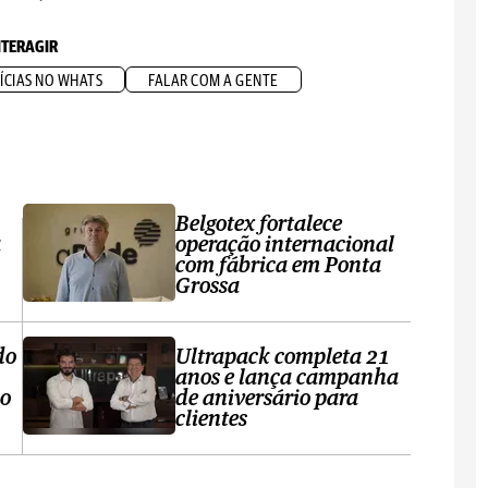
NTERAGIR
ÍCIAS NO WHATS
FALAR COM A GENTE
Belgotex fortalece
a
operação internacional
com fábrica em Ponta
Grossa
do
Ultrapack completa 21
anos e lança campanha
no
de aniversário para
clientes