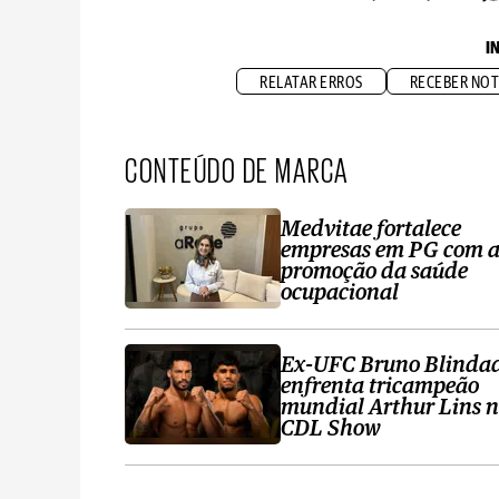
I
RELATAR ERROS
RECEBER NOT
CONTEÚDO DE MARCA
Medvitae fortalece
empresas em PG com 
promoção da saúde
ocupacional
Ex-UFC Bruno Blinda
enfrenta tricampeão
mundial Arthur Lins 
CDL Show