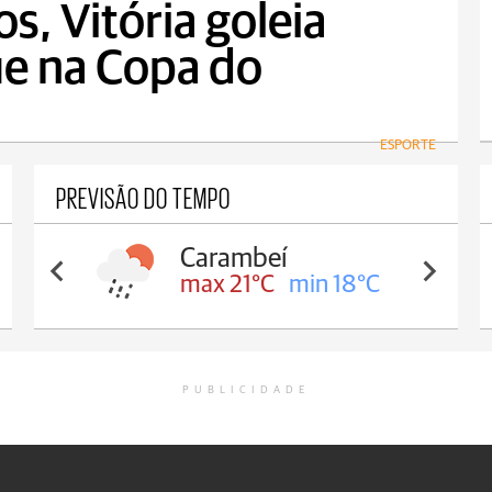
s, Vitória goleia
ue na Copa do
ESPORTE
PREVISÃO DO TEMPO
Carambeí
max 21°C
min 18°C
PUBLICIDADE