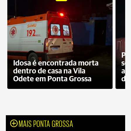
Pr
Idosa é encontrada morta
sec
dentro de casa na Vila
ap
Odete em Ponta Grossa
do
MAIS PONTA GROSSA