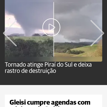
Tornado atinge Piraí do Sul e deixa
H
rastro de destruição
C
m
Gleisi cumpre agendas com