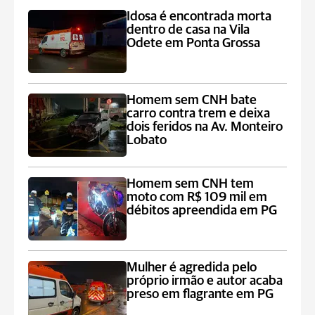
Idosa é encontrada morta
dentro de casa na Vila
Odete em Ponta Grossa
Homem sem CNH bate
carro contra trem e deixa
dois feridos na Av. Monteiro
Lobato
Homem sem CNH tem
moto com R$ 109 mil em
débitos apreendida em PG
Mulher é agredida pelo
próprio irmão e autor acaba
preso em flagrante em PG