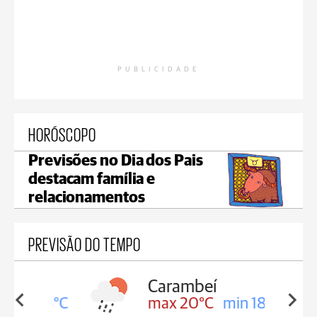
PUBLICIDADE
HORÓSCOPO
Previsões no Dia dos Pais
destacam família e
relacionamentos
PREVISÃO DO TEMPO
Carambeí
in 18°C
max 20°C
min 18°C