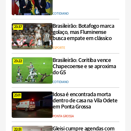
COTIDIANO
Brasileirão: Botafogo marca
23:37
golaço, mas Fluminense
busca empate em clássico
ESPORTE
Brasileirão: Coritiba vence
23:22
Chapecoense e se aproxima
do G5
COTIDIANO
Idosa é encontrada morta
23:11
dentro de casa na Vila Odete
em Ponta Grossa
PONTA GROSSA
Gleisi cumpre agendas com
22:51