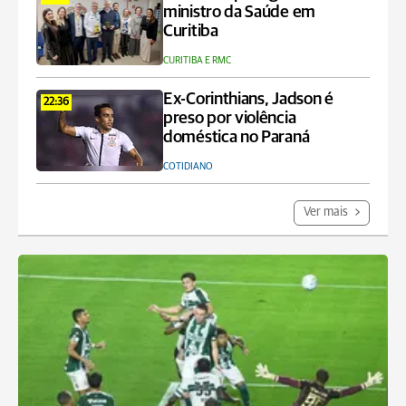
ministro da Saúde em
Curitiba
CURITIBA E RMC
Ex-Corinthians, Jadson é
22:36
preso por violência
doméstica no Paraná
COTIDIANO
Ver mais