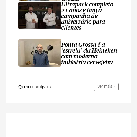
Ultrapack completa
21 anos e lança
campanha de
aniversário para
clientes
Ponta Grossa é a
‘estrela’ da Heineken
com moderna
indústria cervejeira
Quero divulgar
Ver mais