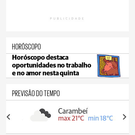
PUBLICIDADE
HORÓSCOPO
Horóscopo destaca
oportunidades no trabalho
e no amor nesta quinta
PREVISÃO DO TEMPO
Carambeí
in 19°C
max 21°C
min 18°C