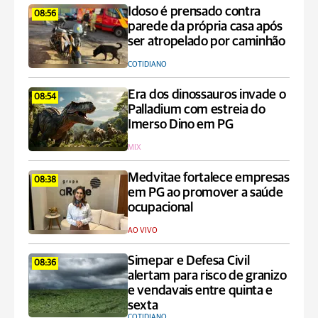
Idoso é prensado contra
08:56
parede da própria casa após
ser atropelado por caminhão
COTIDIANO
Era dos dinossauros invade o
08:54
Palladium com estreia do
Imerso Dino em PG
MIX
Medvitae fortalece empresas
08:38
em PG ao promover a saúde
ocupacional
AO VIVO
Simepar e Defesa Civil
08:36
alertam para risco de granizo
e vendavais entre quinta e
sexta
COTIDIANO