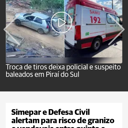
Troca de tiros deixa policial e suspeito
H
baleados em Piraí do Sul
f
P
Simepar e Defesa Civil
alertam para risco de granizo