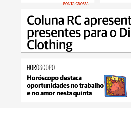
PONTA GROSSA
Coluna RC apresen
presentes para o Di
Clothing
HORÓSCOPO
Horóscopo destaca
Castro
oportunidades no trabalho
max 21°C
min 19°C
e no amor nesta quinta