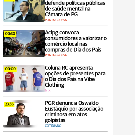
defende políticas públicas
de saúde mental na
Câmara de PG
PONTA GROSSA
Acipg convoca
00:30
consumidores a valorizar o
comércio local nas
compras de Dia dos Pais
PONTA GROSSA
Coluna RC apresenta
00:00
opções de presentes para
o Dia dos Pais na Vibe
Clothing
MIX
PGR denuncia Oswaldo
23:56
Eustáquio por associação
criminosa em atos
golpistas
COTIDIANO