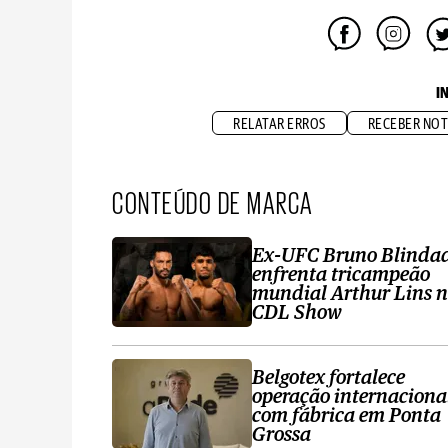
I
RELATAR ERROS
RECEBER NOT
CONTEÚDO DE MARCA
Ex-UFC Bruno Blinda
enfrenta tricampeão
mundial Arthur Lins 
CDL Show
Belgotex fortalece
operação internaciona
com fábrica em Ponta
Grossa