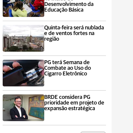
Desenvolvimento da
Educação Básica
Quinta-feira será nublada
e de ventos fortes na
região
PG terá Semana de
Combate ao Uso do
Cigarro Eletrônico
BRDE considera PG
prioridade em projeto de
expansão estratégica