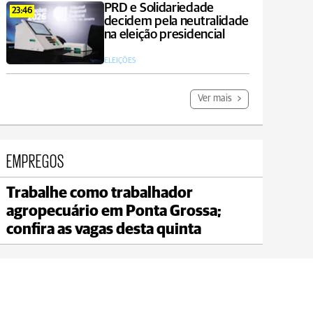
PRD e Solidariedade
23:46
decidem pela neutralidade
na eleição presidencial
ELEIÇÕES
Ver mais
EMPREGOS
Trabalhe como trabalhador
Jaguariaíva
agropecuário em Ponta Grossa;
max 21°C
min 20°C
confira as vagas desta quinta