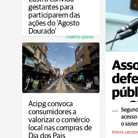
gestantes para
participarem das
ações do ‘Agosto
Dourado’
CAMPOS GERAIS
Asso
defe
públ
na C
Acipg convoca
Segundo
consumidores a
acesso 
valorizar o comércio
o siste
local nas compras de
PONTA GROSS
Dia dos Pais