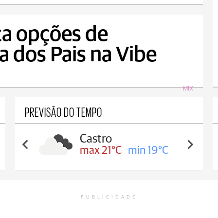
ta opções de
a dos Pais na Vibe
MIX
PREVISÃO DO TEMPO
Carambeí
max 21°C
min 18°C
PUBLICIDADE