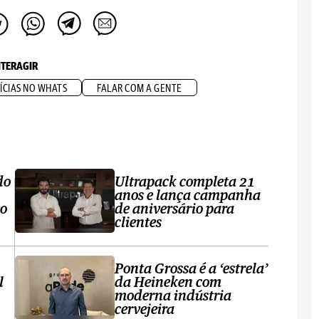
NTERAGIR
ÍCIAS NO WHATS
FALAR COM A GENTE
do
Ultrapack completa 21
anos e lança campanha
no
de aniversário para
clientes
Ponta Grossa é a ‘estrela’
l
da Heineken com
moderna indústria
cervejeira