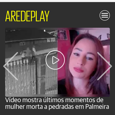
AREDEPLAY
Vídeo mostra últimos momentos de
"
mulher morta a pedradas em Palmeira
c
U