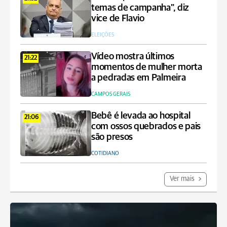
temas de campanha", diz
vice de Flavio
ELEIÇÕES
Vídeo mostra últimos
21:22
momentos de mulher morta
a pedradas em Palmeira
CAMPOS GERAIS
Bebê é levada ao hospital
21:06
com ossos quebrados e pais
são presos
COTIDIANO
Ver mais