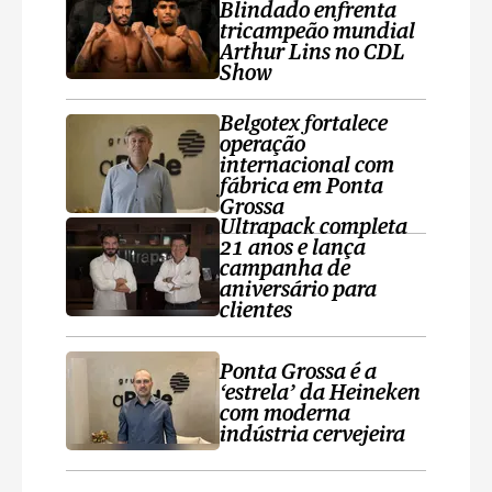
Blindado enfrenta
tricampeão mundial
Arthur Lins no CDL
Show
Belgotex fortalece
operação
internacional com
fábrica em Ponta
Grossa
Ultrapack completa
21 anos e lança
campanha de
aniversário para
clientes
Ponta Grossa é a
‘estrela’ da Heineken
com moderna
indústria cervejeira