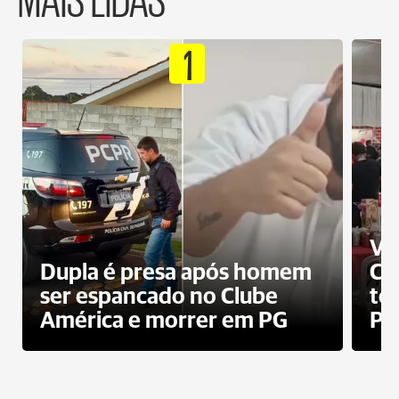
1
Ví
Dupla é presa após homem
Cl
ser espancado no Clube
te
América e morrer em PG
PG