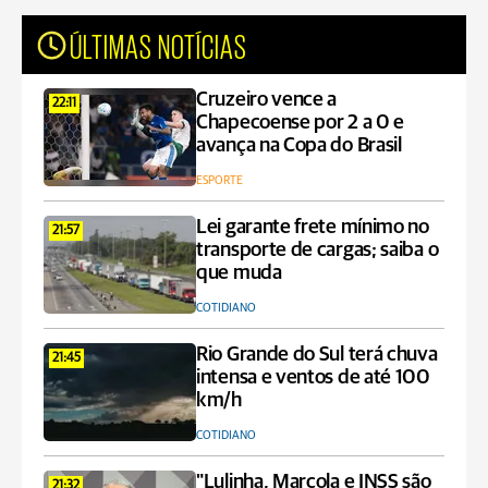
ÚLTIMAS NOTÍCIAS
Cruzeiro vence a
22:11
Chapecoense por 2 a 0 e
avança na Copa do Brasil
ESPORTE
Lei garante frete mínimo no
21:57
transporte de cargas; saiba o
que muda
COTIDIANO
Rio Grande do Sul terá chuva
21:45
intensa e ventos de até 100
km/h
COTIDIANO
"Lulinha, Marcola e INSS são
21:32