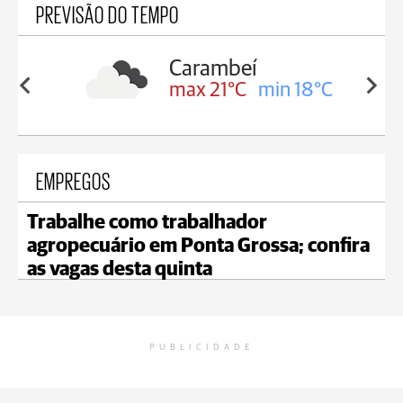
PREVISÃO DO TEMPO
Carambeí
in 19°C
max 21°C
min 18°C
EMPREGOS
Trabalhe como trabalhador
agropecuário em Ponta Grossa; confira
as vagas desta quinta
PUBLICIDADE