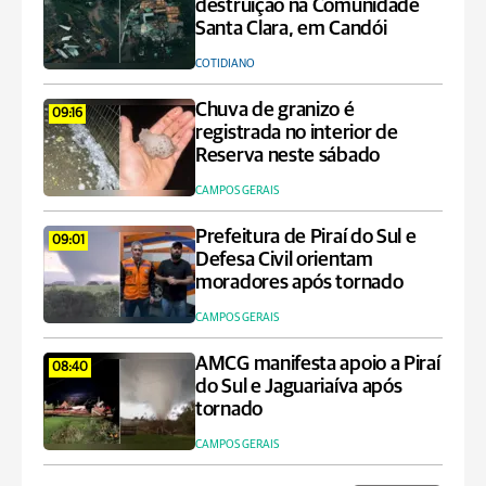
destruição na Comunidade
Santa Clara, em Candói
COTIDIANO
Chuva de granizo é
09:16
registrada no interior de
Reserva neste sábado
CAMPOS GERAIS
Prefeitura de Piraí do Sul e
09:01
Defesa Civil orientam
moradores após tornado
CAMPOS GERAIS
AMCG manifesta apoio a Piraí
08:40
do Sul e Jaguariaíva após
tornado
CAMPOS GERAIS