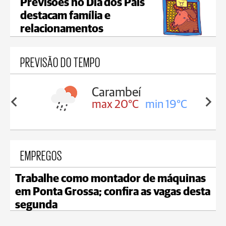
Previsões no Dia dos Pais
destacam família e
relacionamentos
PREVISÃO DO TEMPO
Carambeí
in 19°C
max 20°C
min 19°C
EMPREGOS
Trabalhe como montador de máquinas
em Ponta Grossa; confira as vagas desta
segunda