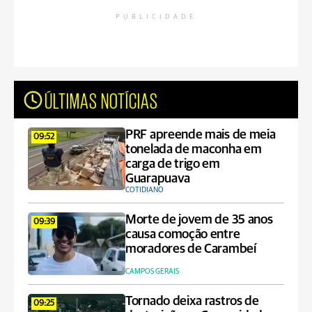
PUBLICIDADE
ÚLTIMAS NOTÍCIAS
PRF apreende mais de meia
09:52
tonelada de maconha em
carga de trigo em
Guarapuava
COTIDIANO
Morte de jovem de 35 anos
09:39
causa comoção entre
moradores de Carambeí
CAMPOS GERAIS
Tornado deixa rastros de
09:25