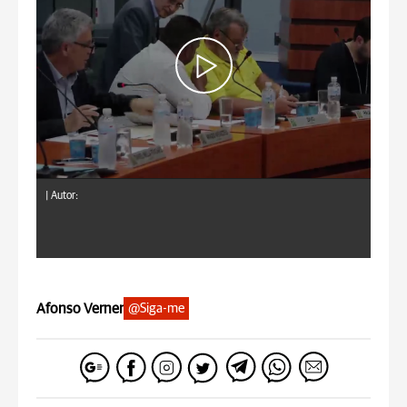
|
Autor:
Afonso Verner
@Siga-me