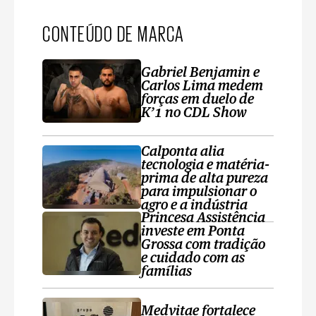
CONTEÚDO DE MARCA
Gabriel Benjamin e
Carlos Lima medem
forças em duelo de
K’1 no CDL Show
Calponta alia
tecnologia e matéria-
prima de alta pureza
para impulsionar o
agro e a indústria
Princesa Assistência
investe em Ponta
Grossa com tradição
e cuidado com as
famílias
Medvitae fortalece