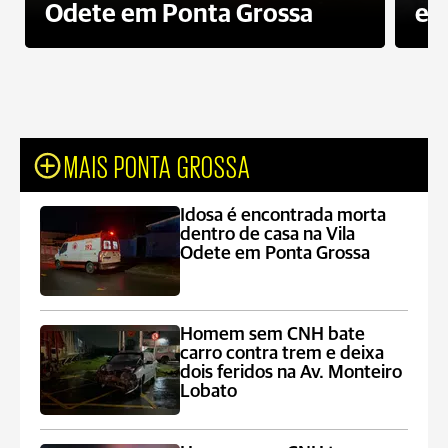
Odete em Ponta Grossa
e 
MAIS PONTA GROSSA
Idosa é encontrada morta
dentro de casa na Vila
Odete em Ponta Grossa
Homem sem CNH bate
carro contra trem e deixa
dois feridos na Av. Monteiro
Lobato