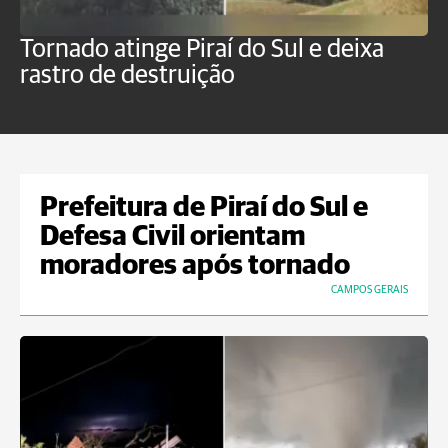
Tornado atinge Piraí do Sul e deixa
H
rastro de destruição
C
m
Prefeitura de Piraí do Sul e
Defesa Civil orientam
moradores após tornado
CAMPOS GERAIS