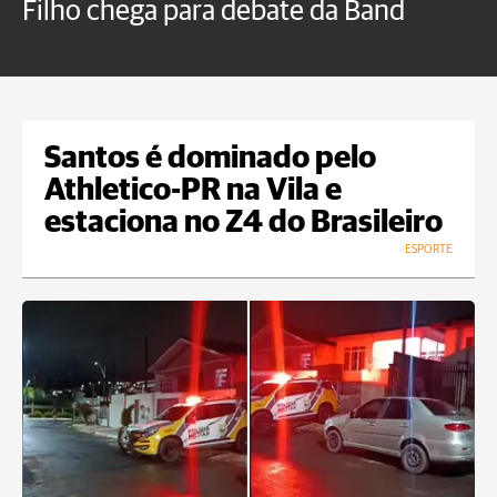
Filho chega para debate da Band
p
B
Santos é dominado pelo
Athletico-PR na Vila e
estaciona no Z4 do Brasileiro
ESPORTE