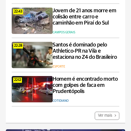
Jovem de 21 anos morre em
22:43
colisão entre carro e
caminhão em Piraí do Sul
CAMPOS GERAIS
Santos é dominado pelo
22:28
Athletico-PR na Vila e
estaciona no Z4 do Brasileiro
ESPORTE
Homem é encontrado morto
22:12
com golpes de faca em
Prudentópolis
COTIDIANO
Ver mais