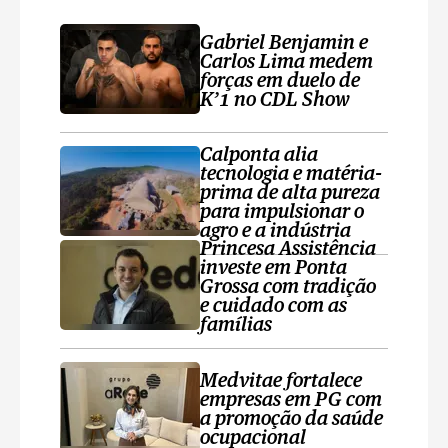
Gabriel Benjamin e
Carlos Lima medem
forças em duelo de
K’1 no CDL Show
Calponta alia
tecnologia e matéria-
prima de alta pureza
para impulsionar o
agro e a indústria
Princesa Assistência
investe em Ponta
Grossa com tradição
e cuidado com as
famílias
Medvitae fortalece
empresas em PG com
a promoção da saúde
ocupacional