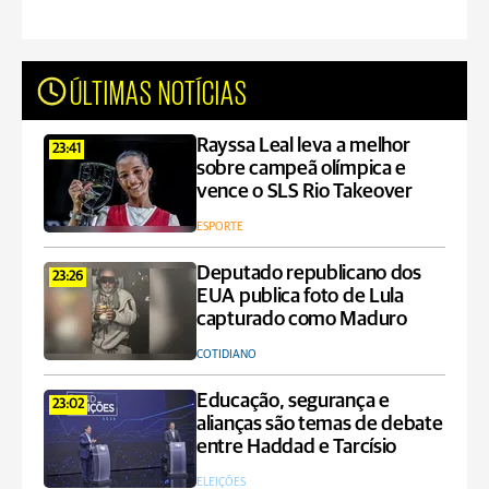
ÚLTIMAS NOTÍCIAS
Rayssa Leal leva a melhor
23:41
sobre campeã olímpica e
vence o SLS Rio Takeover
ESPORTE
Deputado republicano dos
23:26
EUA publica foto de Lula
capturado como Maduro
COTIDIANO
Educação, segurança e
23:02
alianças são temas de debate
entre Haddad e Tarcísio
ELEIÇÕES