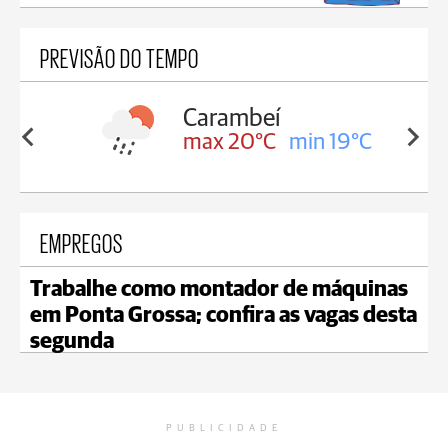
PREVISÃO DO TEMPO
Carambeí
in 19°C
max 20°C
min 19°C
EMPREGOS
Trabalhe como montador de máquinas
em Ponta Grossa; confira as vagas desta
segunda
PUBLICIDADE