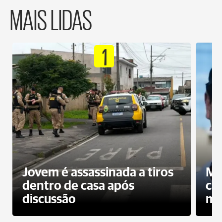
MAIS LIDAS
1
Jovem é assassinada a tiros
Mo
dentro de casa após
ca
discussão
mo