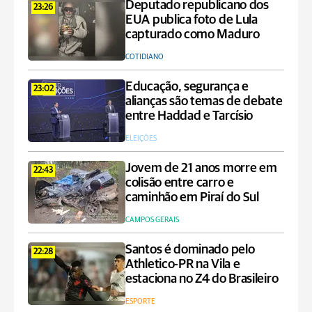
Deputado republicano dos
23:26
EUA publica foto de Lula
capturado como Maduro
COTIDIANO
Educação, segurança e
23:02
alianças são temas de debate
entre Haddad e Tarcísio
ELEIÇÕES
Jovem de 21 anos morre em
22:43
colisão entre carro e
caminhão em Piraí do Sul
CAMPOS GERAIS
Santos é dominado pelo
22:28
Athletico-PR na Vila e
estaciona no Z4 do Brasileiro
ESPORTE