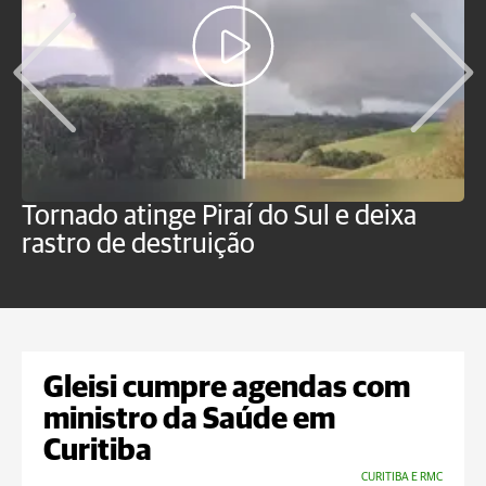
Tornado atinge Piraí do Sul e deixa
H
rastro de destruição
C
m
Gleisi cumpre agendas com
ministro da Saúde em
Curitiba
CURITIBA E RMC