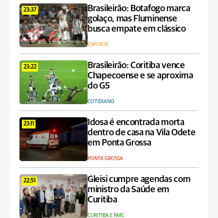
Brasileirão: Botafogo marca
23:37
golaço, mas Fluminense
busca empate em clássico
ESPORTE
Brasileirão: Coritiba vence
23:22
Chapecoense e se aproxima
do G5
COTIDIANO
Idosa é encontrada morta
23:11
dentro de casa na Vila Odete
em Ponta Grossa
PONTA GROSSA
Gleisi cumpre agendas com
22:51
ministro da Saúde em
Curitiba
CURITIBA E RMC