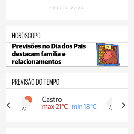
PUBLICIDADE
HORÓSCOPO
Previsões no Dia dos Pais
destacam família e
relacionamentos
PREVISÃO DO TEMPO
Carambeí
in 18°C
max 20°C
min 18°C