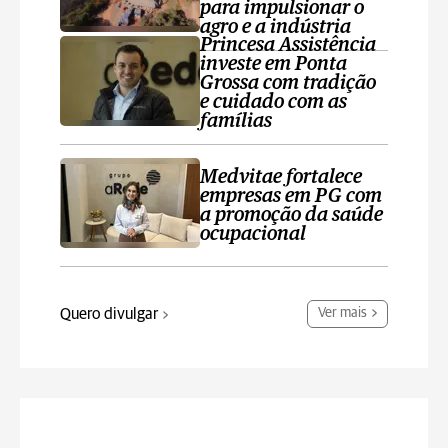
para impulsionar o
agro e a indústria
Princesa Assistência
investe em Ponta
Grossa com tradição
e cuidado com as
famílias
Medvitae fortalece
empresas em PG com
a promoção da saúde
ocupacional
Quero divulgar
Ver mais