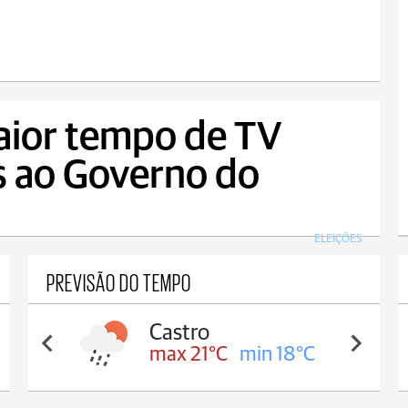
aior tempo de TV
s ao Governo do
ELEIÇÕES
PREVISÃO DO TEMPO
Carambeí
max 20°C
min 18°C