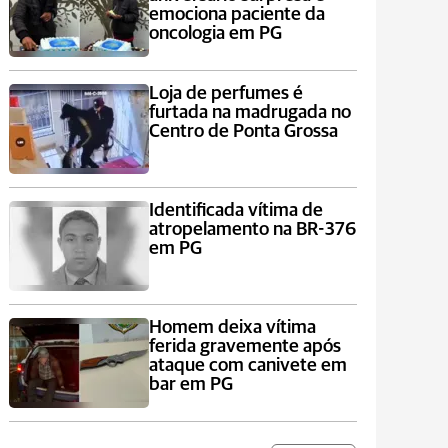
emociona paciente da
oncologia em PG
Loja de perfumes é
furtada na madrugada no
Centro de Ponta Grossa
Identificada vítima de
atropelamento na BR-376
em PG
Homem deixa vítima
ferida gravemente após
ataque com canivete em
bar em PG