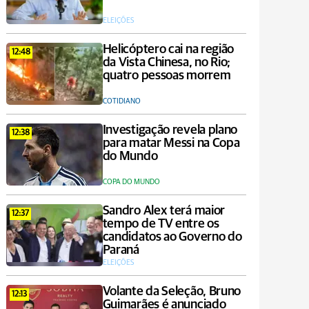
ELEIÇÕES
Helicóptero cai na região
12:48
da Vista Chinesa, no Rio;
quatro pessoas morrem
COTIDIANO
Investigação revela plano
12:38
para matar Messi na Copa
do Mundo
COPA DO MUNDO
Sandro Alex terá maior
12:37
tempo de TV entre os
candidatos ao Governo do
Paraná
ELEIÇÕES
Volante da Seleção, Bruno
12:13
Guimarães é anunciado