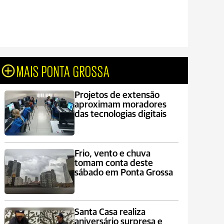
MAIS PONTA GROSSA
Projetos de extensão
aproximam moradores
das tecnologias digitais
Frio, vento e chuva
tomam conta deste
sábado em Ponta Grossa
Santa Casa realiza
aniversário surpresa e