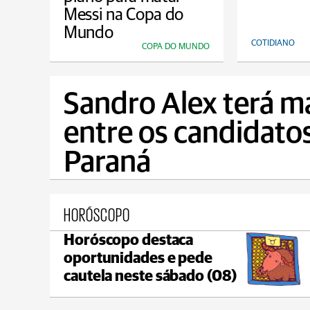
Messi na Copa do
Mundo
COTIDIANO
COPA DO MUNDO
Sandro Alex terá m
entre os candidato
Paraná
HORÓSCOPO
Horóscopo destaca
Castro
oportunidades e pede
C
max 21°C
min 18°C
cautela neste sábado (08)