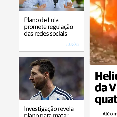
Plano de Lula
promete regulação
das redes sociais
ELEIÇÕES
Heli
da V
qua
Investigação revela
Até o 
plano para matar