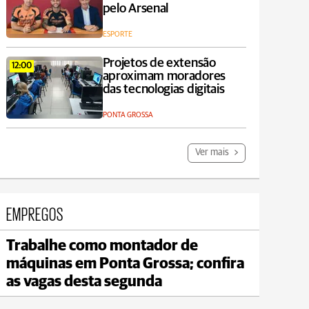
pelo Arsenal
ESPORTE
Projetos de extensão
12:00
aproximam moradores
das tecnologias digitais
PONTA GROSSA
Ver mais
EMPREGOS
Trabalhe como montador de
Jaguariaíva
máquinas em Ponta Grossa; confira
max 20°C
min 18°C
as vagas desta segunda